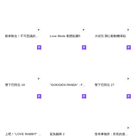
動來動去！不可思議的寶可夢貼圖
Love Mode 動態貼圖5
大頭兒 開心動動蠟筆貼
雙下巴阿北 19
"GOKIGEN PANDA" - Feeling / global
雙下巴阿北 27
上吧！"LOVE RABBIT" 台灣版
鯊魚貓咪 2
怪奇事物所：所長的過度繁殖