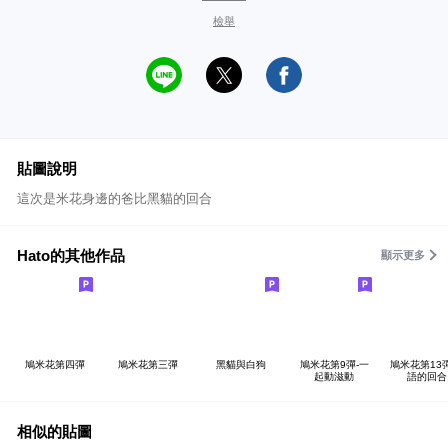
檢舉
貼圖說明
這次是米花身邊的爸比黑貓的回合
Hato的其他作品
顯示更多
鳩米花第四彈
鳩米花第三彈
黑貓與白狗
鳩米花第9彈-一
鳩米花第13彈
起動滋動
語的回合
相似的貼圖