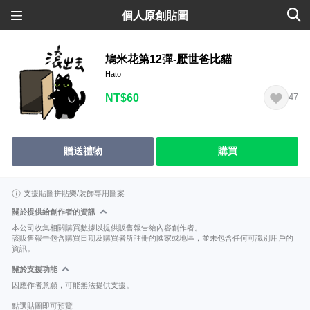
個人原創貼圖
鳩米花第12彈-厭世爸比貓
Hato
NT$60
47
贈送禮物
購買
支援貼圖拼貼樂/裝飾專用圖案
關於提供給創作者的資訊
本公司收集相關購買數據以提供販售報告給內容創作者。
該販售報告包含購買日期及購買者所註冊的國家或地區，並未包含任何可識別用戶的
資訊。
關於支援功能
因應作者意願，可能無法提供支援。
點選貼圖即可預覽