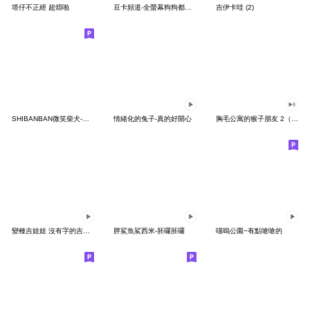
塔仔不正經 超煩啪
豆卡頻道-全螢幕狗狗都沒你上班累
吉伊卡哇 (2)
SHIBANBAN微笑柴犬-廢柴寶寶日常
情緒化的兔子-真的好開心
胸毛公寓的猴子朋友 2（有聲動態）
變種吉娃娃 沒有字的吉娃娃
胖鯊魚鯊西米-胚囉胚囉
喵嗚公園−有點嗆嗆的