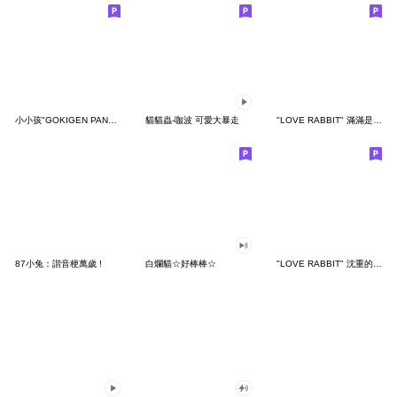
小小孩"GOKIGEN PANDA" 台灣版
貓貓蟲-咖波 可愛大暴走
"LOVE RABBIT" 滿滿是愛 台灣版
87小兔：諧音梗萬歲 !
白爛貓☆好棒棒☆
"LOVE RABBIT" 沈重的愛 台灣版