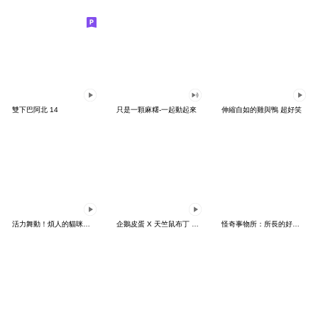
雙下巴阿北 14
只是一顆麻糬-一起動起來
伸縮自如的雞與鴨 超好笑
活力舞動！煩人的貓咪★迷你版 2
企鵝皮蛋 X 天竺鼠布丁 有點厭世
怪奇事物所：所長的好日子要來力