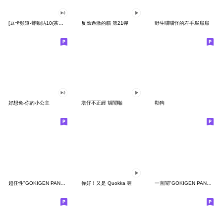
[豆卡頻道-聲動貼10(茶寶丸日常篇)
反應過激的貓 第21彈
野生喵喵怪的左手壓扁扁
好想兔-你的小公主
塔仔不正經 胡鬧啪
勒狗
超任性"GOKIGEN PANDA" 台灣版
你好！又是 Quokka 喔
一直鬧"GOKIGEN PANDA" 台灣版