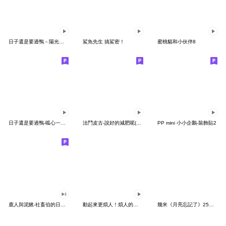
日子還是要過鴨－陽光開朗每一天鴨
鯊魚先生 搞鯊密！
蜜桃貓和小伙伴8
日子還是要過鴨-呱心一下鴨
法鬥皮古-說好的減肥呢(第15彈)
PP mini 小小企鵝-裝飾貼2
鹿人與泥鰍-社畜伯的日常有聲貼圖
動起來更煩人！煩人的貓咪3
幾米《月亮忘記了》25周年 x 晴天P莉