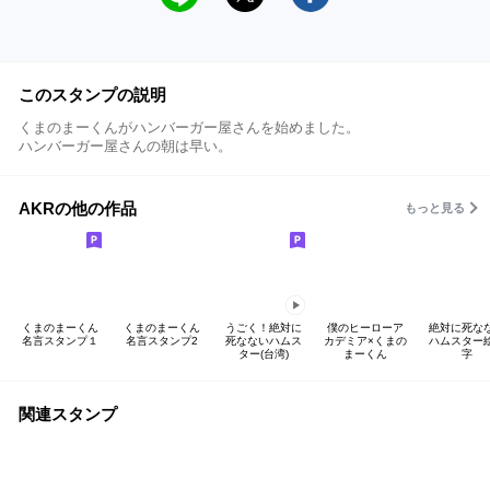
このスタンプの説明
くまのまーくんがハンバーガー屋さんを始めました。
ハンバーガー屋さんの朝は早い。
AKRの他の作品
もっと見る
くまのまーくん
くまのまーくん
うごく！絶対に
僕のヒーローア
絶対に死な
名言スタンプ１
名言スタンプ2
死なないハムス
カデミア×くまの
ハムスター
ター(台湾)
まーくん
字
関連スタンプ