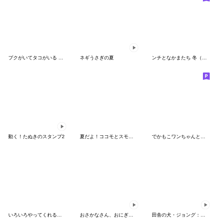
プクがいてタコがいる その2
ネギうさぎの夏
ンチとなかまたち 冬（修正版）
動く！たぬきのスタンプ2
夏だよ！ココモとスモア(2026)
でかもこワンちゃんとの暮らし（やや夏）
いろいろやってくれるぐにょちゃん2
おさかなさん、おにぎりも作れますわ！
田舎の犬・ジョング：楽しい夏