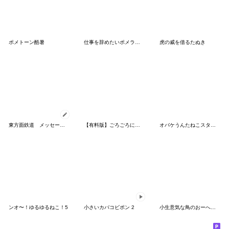
ポメトーン酷暑
仕事を辞めたいポメラニアン3 (TC)
虎の威を借るたぬき
東方面鉄道 メッセージスタンプ
【有料版】ごろごろにゃんすけ コラボ 7
オバケうんたねこスタンプ
ンオ〜！ゆるゆるねこ！5
小さいカバコビポン 2
小生意気な鳥のおーへい６夏