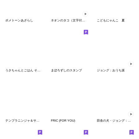
ポメトーンあざらし
ネオンのタコ（文字付き）
こどもにゃんこ 夏
うさちゃんとごはん その2 リメイク版
まぼろずしのスタンプ
ジョング：おうち派
テンプラニンジャ＆サムライ暑すぎるの段
FRIC (FOR YOU)
田舎の犬・ジョング：学生生活