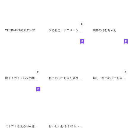
YETIMARTのスタンプ
ンめねこ アニメーション2
関西のはむちゃん
動く！カモノハシの橋本さん
ねこのぶーちゃんスタンプ11
動く！ねこのぶーちゃんスタンプ
ヒトコトそえるぺんぎんたち
おいしいおばけ ゆるっと報告