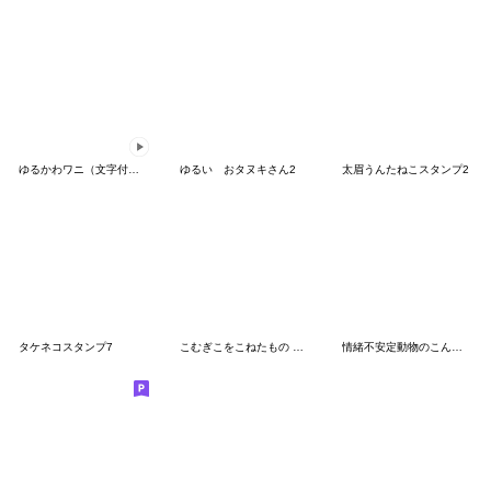
ゆるかわワニ（文字付き）
ゆるい おタヌキさん2
太眉うんたねこスタンプ2
タケネコスタンプ7
こむぎこをこねたもの 夏編
情緒不安定動物のこんがりスタンプ