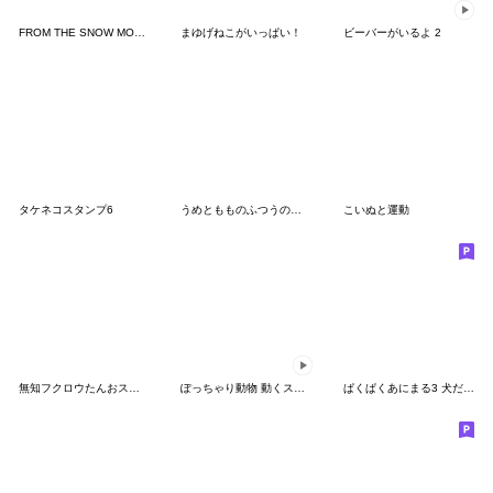
FROM THE SNOW MOUNTAINのスタンプ
まゆげねこがいっぱい！
ビーバーがいるよ 2
タケネコスタンプ6
うめともものふつうの暮らし 6
こいぬと運動
無知フクロウたんおスタ第2弾…キャッッ♪
ぽっちゃり動物 動くスタンプ
ぱくぱくあにまる3 犬だらけ！