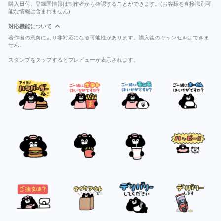
購入日付、登録国情報は制作者から確認することができます。(お客様を直接識別可
能な情報は含まれません)
対応機能について
著作者の意向により非対応になる可能性があります。購入後のキャンセルはできま
せん。
スタンプをタップするとプレビューが表示されます。