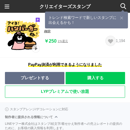
クリエイターズスタンプ
トレンド検索ワードで新しいスタンプに
出会えるかも！
くまのまーくんのハンバーガー屋さん
AKR
￥250
1,194
1%還元
PayPay決済が利用できるようになりました
プレゼントする
購入する
LYPプレミアムで使い放題
スタンプアレンジ/デコレーションに対応
制作者に提供される情報について
LINEヤフー株式会社はスタンプ/絵文字/着せかえ制作者への売上レポートの提供の
ために、お客様の購入情報を利用します。