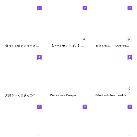
気持ちを伝えるうさぎさんのスタンプ【3D】
【ハート❤️いっぱい】アモーレ♡くまくま
好きやねん、あなたのこと（動く）
大好き♡くまさんのラブスタンプ２
Watercolor Couple
Filled with bear and rabbit hearts