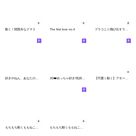
動く！関西弁なクマ２
The first love no.4
ブラコニ☆飛び出すラブスタンプ
好きやねん、あなたのこと
3D❤️めっちゃ好き!気持ち伝えるパンダねこ
【可愛く動く】アモーレ♡くまくま
もちもち動くももねこちゃん 7(Version7)
もちもち動くももねこちゃん 6(Version6)