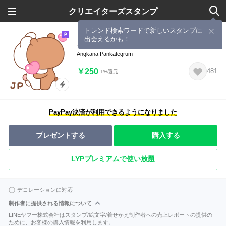
クリエイターズスタンプ
トレンド検索ワードで新しいスタンプに
出会えるかも！
カナ & カキ : 愛愛 7
Angkana Pankategrum
￥250
481
1%還元
PayPay決済が利用できるようになりました
プレゼントする
購入する
LYPプレミアムで使い放題
デコレーションに対応
制作者に提供される情報について
LINEヤフー株式会社はスタンプ/絵文字/着せかえ制作者への売上レポートの提供の
ために、お客様の購入情報を利用します。