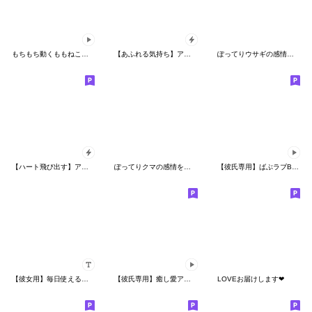
もちもち動くももねこちゃん17
【あふれる気持ち】アモーレ♡くまくま
ぽってりウサギの感情を伝えるスタンプ
【ハート飛び出す】アモーレ♡くまくま
ぽってりクマの感情を伝えるスタンプ
【彼氏専用】ばぶラブBABY♡くまくま
【彼女用】毎日使える♡おそろいカスタム
【彼氏専用】癒し愛アモーレ♡くまくま
LOVEお届けします❤