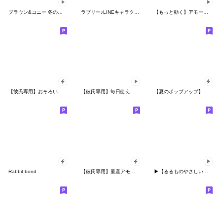
ブラウン&コニー 冬のワイワイデート
ラブリー♪LINEキャラクターズ
【もっと動く】アモーレ♡くまくま
【彼氏専用】おそろい♡ポップアップ
【彼氏専用】毎日使えるおそろい♡くまくま
【夏のポップアップ】アモーレ♡くまくま
Rabbit bond
【彼氏専用】量産アモーレ♡ミニくまくま
▶︎【るるものやさしいじかん♡】ハート①