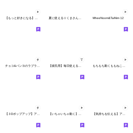
【もっと好きになる】アモーレ♡くまくま
夏に使える☆くまさんのスタンプ
MheeNoom&TaiNim 12
チョコ&パンヨのラブラブデート
【彼氏用】毎日使える♡おそろいカスタム
もちもち動くももねこちゃん 9(Version9)
【３Dポップアップ】アモーレ❤️くまくま
【いちゃいちゃ動く】アモーレ♡くまくま
【気持ちを伝える】アモーレ♡くまくま