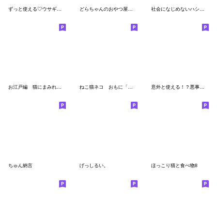
ずっと使える♡ウサギのNOWスタンプ
どらちゃんのおやつ屋さん
社会になじめないハシビロコウ｜社畜編
お江戸編 猫にまみれたがりのスタンプ
ねこ猫ネコ おもに「お祝い」と「お礼」
意外と使える！？悪事回避用猫スタンプ！！
ちゅん納言
げっしるい。
ほっこり猫と食べ物8