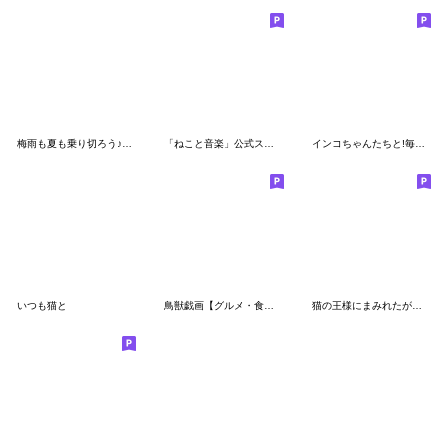
梅雨も夏も乗り切ろう♪カワウソさん
「ねこと音楽」公式スタンプ
インコちゃんたちと!毎日猫ちゃんたち
いつも猫と
鳥獣戯画【グルメ・食べ物】
猫の王様にまみれたがりのBIGスタンプ