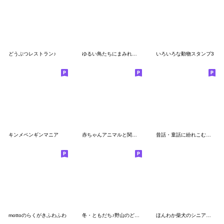
どうぶつレストラン♪
ゆるい鳥たちにまみれたがりのスタンプ
いろいろな動物スタンプ3
キンメペンギンマニア
赤ちゃんアニマルと関西弁（敬語）
昔話・童話に紛れこむインコ
mottoのらくがきふわふわ
冬・ともだち♪野山のどうぶつたち
ほんわか柴犬のシニア連絡【挨拶】