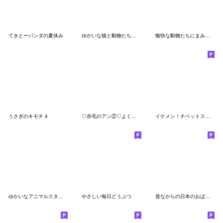
てきとーパンダの夏休み
ゆかいな猫と動物たちのスタンプwith関西
愉快な動物たちにまみれたがりのスタンプ
うさぎのキモチ 4
♡赤毛のアン②♡よく使う言葉/長文/敬語
イケメン！チベットスナギツネ
ゆかいなアニマルスタンプ with 関西弁
やさしい毎日どうぶつ
昔ながらの日本のおばあちゃんスタンプ2