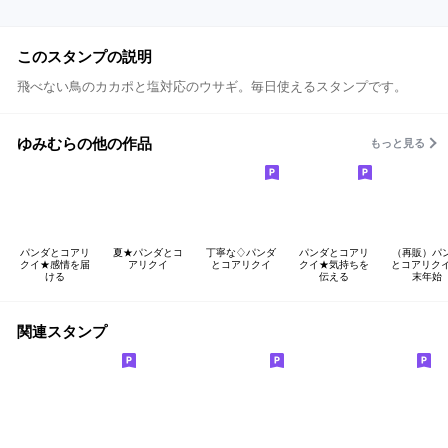
このスタンプの説明
飛べない鳥のカカポと塩対応のウサギ。毎日使えるスタンプです。
ゆみむらの他の作品
もっと見る
パンダとコアリ
夏★パンダとコ
丁寧な♢パンダ
パンダとコアリ
（再販）パ
クイ★感情を届
アリクイ
とコアリクイ
クイ★気持ちを
とコアリクイ
ける
伝える
末年始
関連スタンプ