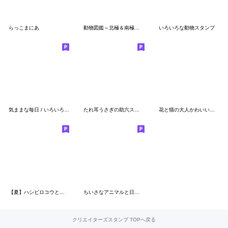
らっこまにあ
動物図鑑～北極＆南極～【修正版】
いろいろな動物スタンプ
気ままな毎日 / いろいろな動物
たれ耳うさぎの助六スタンプ 3rd！
花と猫の大人かわいい毎日スタンプ
【夏】ハシビロコウと猫【デカ文字】
ちいさなアニマルと日用品
クリエイターズスタンプ TOPへ戻る