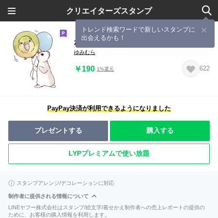
クリエイターズスタンプ
トレンド検索ワードで新しいスタンプに
出会えるかも！
かかぽん４☆カカポとウサギ
ゆみむら
￥190
622
1%還元
PayPay決済が利用できるようになりました
プレゼントする
購入する
LYPプレミアムで使い放題
スタンプアレンジ/デコレーションに対応
制作者に提供される情報について
LINEヤフー株式会社はスタンプ/絵文字/着せかえ制作者への売上レポートの提供の
ために、お客様の購入情報を利用します。