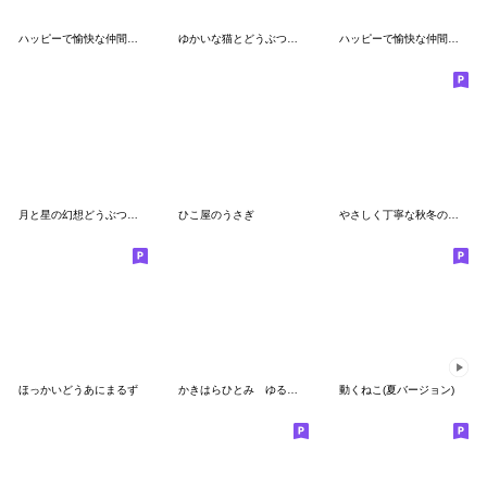
ハッピーで愉快な仲間たち２
ゆかいな猫とどうぶつたちのスタンプ
ハッピーで愉快な仲間たち
月と星の幻想どうぶつ☆やさしい敬語
ひこ屋のうさぎ
やさしく丁寧な秋冬の動物スタンプ
ほっかいどうあにまるず
かきはらひとみ ゆる猫すたんぷ4
動くねこ(夏バージョン)