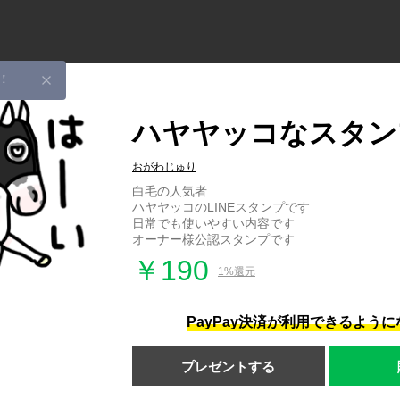
！
ハヤヤッコなスタン
おがわじゅり
白毛の人気者
ハヤヤッコのLINEスタンプです
日常でも使いやすい内容です
オーナー様公認スタンプです
￥190
1%還元
PayPay決済が利用できるよう
プレゼントする