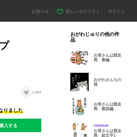
お知らせ
|
欲しいものリスト
|
ログイン
おがわじゅりの他の作
品
プ
お母さんは競走
馬 春編
おがわさんちの
猫
1,684
お母さんは競走
馬 敬語編
になりました
購入する
お母さんは競走
馬 絵文字1