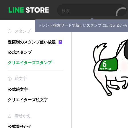
トレンド検索ワードで新しいスタンプに出会えるかも
スタンプ
定額制のスタンプ使い放題
公式スタンプ
クリエイターズスタンプ
絵文字
公式絵文字
クリエイターズ絵文字
着せかえ
公式着せかえ