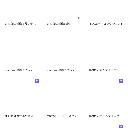
みんなの姉御！夏のお出かけ3Dスタイル
みんなの姉御の妹
ミスエディコレクション3
みんなの姉御！大人のオシャカワ3D
みんなの姉御！大人のオシャカワ3Dレトロ
mottoの大人女子ドール♡夏
★お洒落ガール〜敬語スタンプ〜★
mottoのミニミニスタンプ♡②サクッと♪
mottoのデニム女子♡待ち合わせ