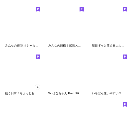
みんなの姉御 オシャカワスタイル
みんなの姉御！感情あふれる＊オシャカワ
毎日ずっと使える大人のシンプルスタンプ
動く日常！ちょっとおかしな女の子vol.2
W. はなちゃん Part. 96 はぴこのお正月
いちばん使いやすいスタンプ【毎日/日常】