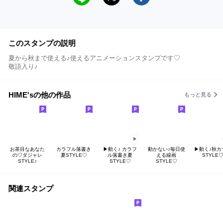
このスタンプの説明
夏から秋まで使える♪使えるアニメーションスタンプです♡
敬語入り♪
HIME'sの他の作品
もっと見る
お茶目なあなた
カラフル落書き
▶︎動く♪ カラフ
動かない♪毎日使
▶︎動く♪秋カ
の♡ダジャレ
夏STYLE♡
ル落書き夏
える線画
STYLE
STYLE♪
STYLE♡
STYLE♡
関連スタンプ