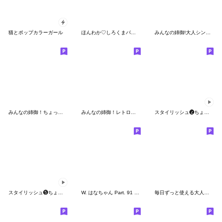
猫とポップカラーガール
ほんわか♡しろくまパーカー（夏）
みんなの姉御!大人シンプルスタイル＊6
みんなの姉御！ちょっとサイケな暑い夏
みんなの姉御！レトロスタイル
スタイリッシュ❷ちょこっと動く敬語編
スタイリッシュ❺ちょこっと動く日常生活編
W. はなちゃん Part. 91 おしゃかわDays
毎日ずっと使える大人のアレンジスタンプ