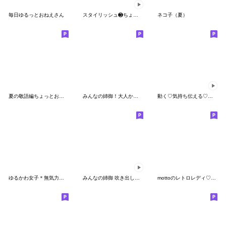
毎日ゆるっとおねえさん
スタイリッシュ❸ちょこっと動く女の子編
ネコ子（夏）
夏の敬語編ちょっとおかしな女の子vol.6
みんなの姉御！大人かわいいＢ×Ｗスタイル
動く♡気持ち伝える♡おしゃかわガーリー
ゆるかわ女子＊無気力と夏
みんなの姉御 吹き出しスタンプ
mottoのレトロレディ♡敬語