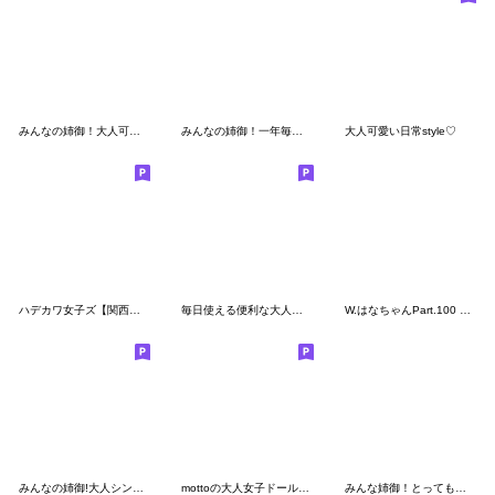
みんなの姉御！大人可愛い挨拶＊3D風
みんなの姉御！一年毎日使える挨拶
大人可愛い日常style♡
ハデカワ女子ズ【関西弁】
毎日使える便利な大人のあいづちスタンプ
W.はなちゃんPart.100 おしゃかわスタンプ
みんなの姉御!大人シンプル毎日スタイル
mottoの大人女子ドール♡冬と日常
みんな姉御！とってもシンプルスタイル