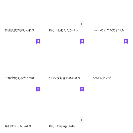
野宮真貴のおしゃれスタンプ 2 【改訂版】
動く！心あたたかメッセージスタンプ集
mottoのデニム女子♡カラフルな日常
一年中使える大人のオシャカワスタンプ２
* パンダ好きの為のスタンプ *
accoスタンプ
毎日オシャレ vol.３
動く Chirping Birds