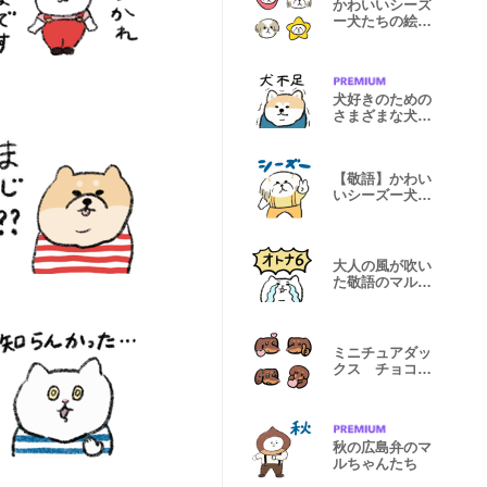
かわいいシーズ
ー犬たちの絵文
字
犬好きのための
さまざまな犬た
ち
【敬語】かわい
いシーズー犬た
ち2
大人の風が吹い
た敬語のマルち
ゃんたち6
ミニチュアダッ
クス チョコタ
ンのチー君
秋の広島弁のマ
ルちゃんたち