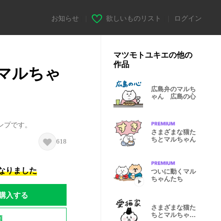
お知らせ
|
欲しいものリスト
|
ログイン
マツモトユキエの他の
作品
マルちゃ
広島弁のマルち
ゃん 広島の心
ンプです。
さまざまな猫た
ちとマルちゃん
618
になりました
ついに動くマル
ちゃんたち
購入する
さまざまな猫た
ちとマルちゃん
題