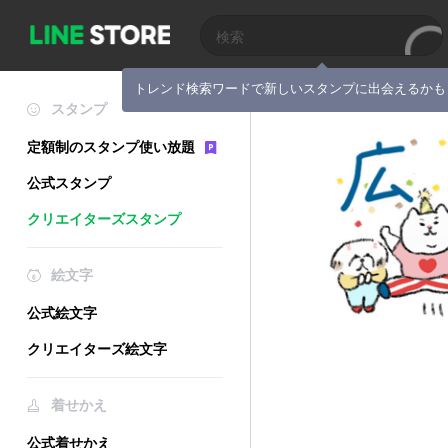
トレンド検索ワードで新しいスタンプに出会えるかも
スタンプ
定額制のスタンプ使い放題
公式スタンプ
クリエイターズスタンプ
絵文字
公式絵文字
クリエイターズ絵文字
着せかえ
公式着せかえ