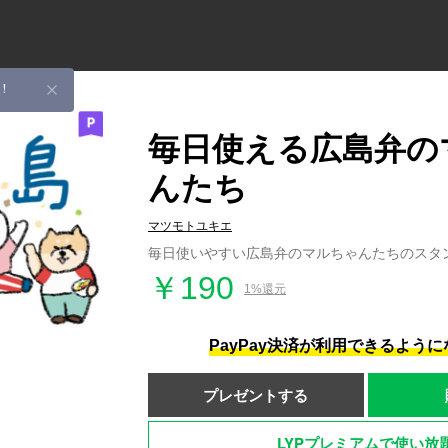
！
毎日使える広島弁の
んたち
マツモトユキエ
毎日使いやすい広島弁のマルちゃんたちのスタ
￥190
1%還元
PayPay決済が利用できるよう
プレゼントする
LYPプレミアムで使い放