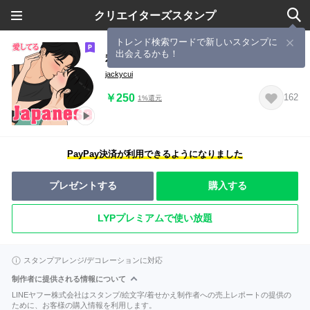
クリエイターズスタンプ
トレンド検索ワードで新しいスタンプに
出会えるかも！
私たち 42 (JPN)
jackycui
￥250
162
1%還元
PayPay決済が利用できるようになりました
プレゼントする
購入する
LYPプレミアムで使い放題
スタンプアレンジ/デコレーションに対応
制作者に提供される情報について
LINEヤフー株式会社はスタンプ/絵文字/着せかえ制作者への売上レポートの提供の
ために、お客様の購入情報を利用します。