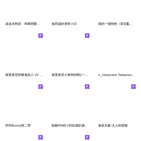
波波冰狗室：乖咪戀愛教室
兔阿湯的潦草小日
我的一號狗狗（胡言亂語）
屎蛋唐尼快樂鬼抓人 V2 規則修正版
屎蛋唐尼小黃狗特輯2一些瑣碎的日常用圖
n_characters Taiwanese ver. 2
邦邦Bunny第二彈
餃貓FAMILY的趴踢趴踢時光
倉鼠先森-大人的煩惱