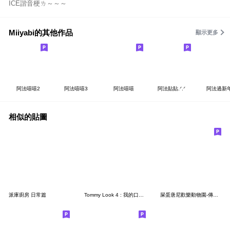
ICE諧音梗ㄌ～～～
Miiyabi的其他作品
顯示更多
阿法嘻嘻2
阿法嘻嘻3
阿法嘻嘻
阿法貼貼.ᐟ‪.ᐟ
阿法過新
相似的貼圖
派庫廚房 日常篇
Tommy Look 4 : 我的口頭禪
屎蛋唐尼歡樂動物園-傳心意特輯