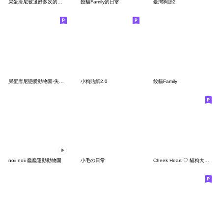
屎蛋唐尼被退好多次的偉大作品
餃貓Family的日常
臺灣狗語2
屎蛋唐尼戀愛動物園-失語症
小狗貼紙2.0
餃貓Family
noii noii 蠢蠢運動動物園
小毛の日常
Cheek Heart ♡ 貓狗大讚 2