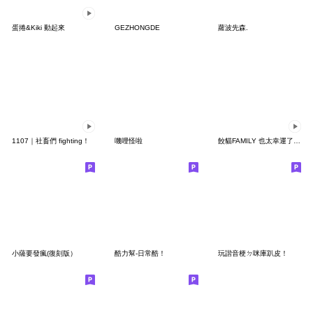
蛋捲&Kiki 動起來
GEZHONGDE
蘿波先森.
1107｜社畜們 fighting！
嘰哩怪啦
餃貓FAMILY 也太幸運了吧！
小薩要發瘋(復刻版）
酷力幫-日常酷！
玩諧音梗ㄉ咪庫趴皮！