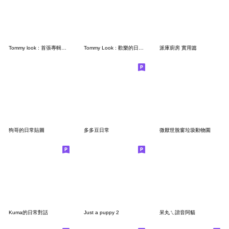
Tommy look : 首張專輯（更新版）
Tommy Look : 歡樂的日常2
派庫廚房 實用篇
狗哥的日常貼圖
多多豆日常
微厭世脫窗垃圾動物園
Kuma的日常對話
Just a puppy 2
呆丸ㄟ諧音阿貓