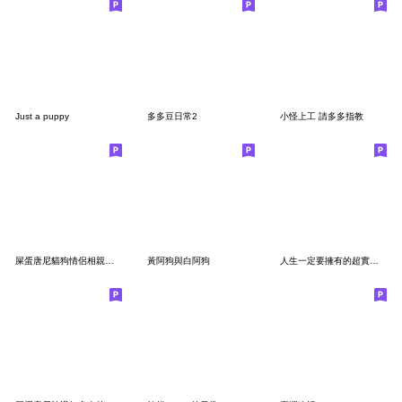
Just a puppy
多多豆日常2
小怪上工 請多多指教
屎蛋唐尼貓狗情侶相親相愛（男生）
黃阿狗與白阿狗
人生一定要擁有的超實用貼圖