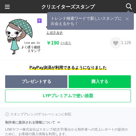
クリエイターズスタンプ
トレンド検索ワードで新しいスタンプに
出会えるかも！
みんなの姉御！よく使う挨拶スタンプ
ミガクカナ
￥190
1,129
1%還元
PayPay決済が利用できるようになりました
プレゼントする
購入する
LYPプレミアムで使い放題
スタンプアレンジ/デコレーションに対応
制作者に提供される情報について
LINEヤフー株式会社はスタンプ/絵文字/着せかえ制作者への売上レポートの提供の
ために、お客様の購入情報を利用します。