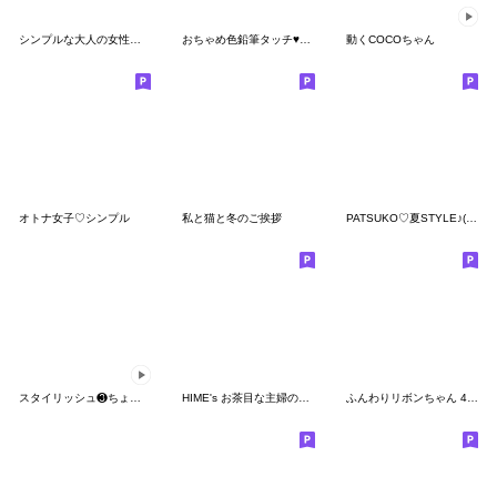
シンプルな大人の女性用スタンプ・日常２
おちゃめ色鉛筆タッチ♥気持ち色々♥感情編
動くCOCOちゃん
オトナ女子♡シンプル
私と猫と冬のご挨拶
PATSUKO♡夏STYLE♪(修正版)
スタイリッシュ❸ちょこっと動く女の子編
HIME's お茶目な主婦の♡日常STYLE♪
ふんわりリボンちゃん 4♡日常編