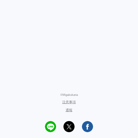
©Migakukana
注意事項
通報