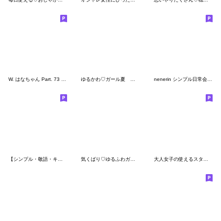
W. はなちゃん Part. 73 秋編
ゆるかわ♡ガール夏 クレイ風
nenerin シンプル日常会話スタンプ325
【シンプル・敬語・キレイ系】日常スタンプ
気くばり♡ゆるふわガール み～んな使える
大人女子の使えるスタンプ♡ HIME'S STYLE