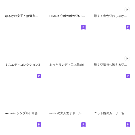
ゆるかわ女子＊無気力と夏
HIME's 心ポカポカ♡STYLE
動く！春色♡おしゃかわガーリー
ミスエディコレクション3
おっとりレディ♡上品girl
動く♡気持ち伝える♡おしゃかわガーリー
nenerin シンプル日常会話スタンプ303
mottoの大人女子ドール♡夏
ニット帽のカーリーちゃん☆死語&ダジャレ