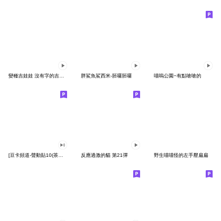
變種吉娃娃 沒有字的吉娃娃
胖鯊魚鯊西米-胚囉胚囉
喵嗚公園−有點嗆嗆的
[豆卡頻道-聲動貼10(茶寶丸日常篇)
反應過激的貓 第21彈
野生喵喵怪的左手壓扁扁