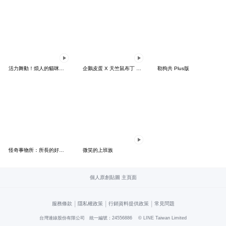
活力舞動！煩人的貓咪★迷你版 2
企鵝皮蛋 X 天竺鼠布丁 有點厭世
勒狗共 Plus版
怪奇事物所：所長的好日子要來力
微笑的上班族
個人原創貼圖 主頁面
|
|
|
服務條款
隱私權政策
行銷資料提供政策
常見問題
台灣連線股份有限公司 統一編號：24556886
© LINE Taiwan Limited