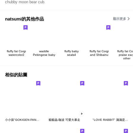
chubby moon bear cub.
natsumi的其他作品
顯示更多
fluffy fat Corgi
waddle
fluffy baby
fluffy fat Corgi
fluffy fat Co
watercolor2
Pekingese baby
seals4
and Shibainu
praise ea
other
相似的貼圖
小小孩"GOKIGEN PANDA" 台灣版
貓貓蟲-咖波 可愛大暴走
"LOVE RABBIT" 滿滿是愛 台灣版