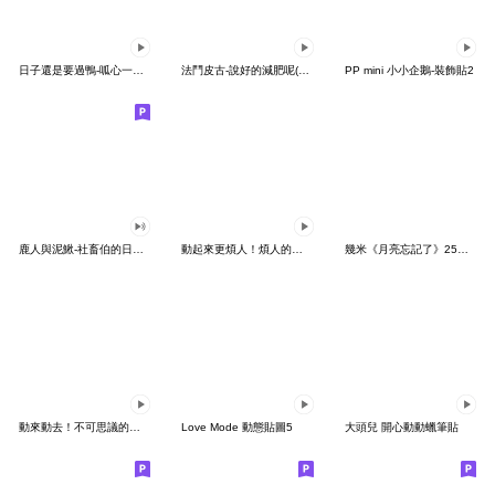
日子還是要過鴨-呱心一下鴨
法鬥皮古-說好的減肥呢(第15彈)
PP mini 小小企鵝-裝飾貼2
鹿人與泥鰍-社畜伯的日常有聲貼圖
動起來更煩人！煩人的貓咪3
幾米《月亮忘記了》25周年 x 晴天P莉
動來動去！不可思議的寶可夢貼圖
Love Mode 動態貼圖5
大頭兒 開心動動蠟筆貼