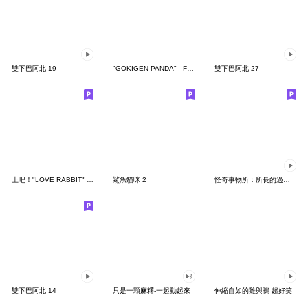
雙下巴阿北 19
"GOKIGEN PANDA" - Feeling / global
雙下巴阿北 27
上吧！"LOVE RABBIT" 台灣版
鯊魚貓咪 2
怪奇事物所：所長的過度繁殖
雙下巴阿北 14
只是一顆麻糬-一起動起來
伸縮自如的雞與鴨 超好笑