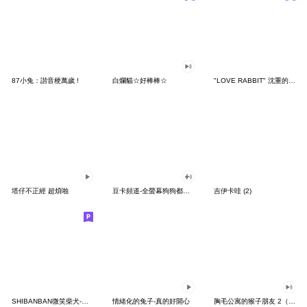
87小兔：諧音梗萬歲 !
白爛貓☆好棒棒☆
"LOVE RABBIT" 沈重的愛 台灣版
塔仔不正經 超煩啪
豆卡頻道-全螢幕狗狗都沒你上班累
吉伊卡哇 (2)
SHIBANBAN微笑柴犬-廢柴寶寶日常
情緒化的兔子-真的好開心
胸毛公寓的猴子朋友 2（有聲動態）