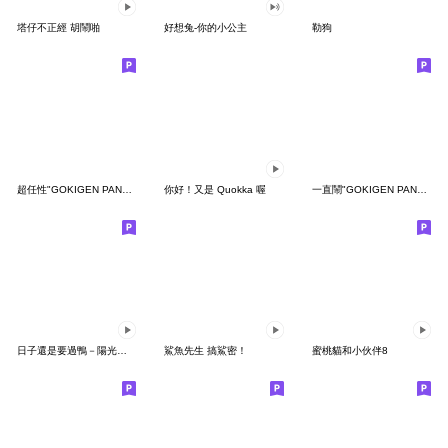
塔仔不正經 胡鬧啪
好想兔-你的小公主
勒狗
超任性"GOKIGEN PANDA" 台灣版
你好！又是 Quokka 喔
一直鬧"GOKIGEN PANDA" 台灣版
日子還是要過鴨－陽光開朗每一天鴨
鯊魚先生 搞鯊密！
蜜桃貓和小伙伴8