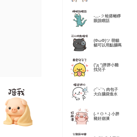
-﹏- ੭ 蛙搭蜥睜
眼說瞎話
(ΦωΦ)ツ 萌貓
貓可以用點腦嗎
(°д °)胖胖小雞
找兒子
₍ᵔ´ˋᵕˋˊᵔ₎ 肉包子
大白腦袋進水
(˶＾⚇＾˵) 小胖
豬好崩潰