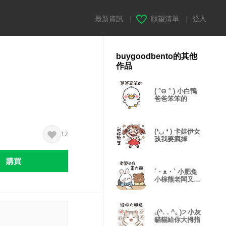
最新資訊
|
願望清單
|
登入
buygoodbento的其他
作品
( °⊖ ° ) 小白鴨
爸爸笨笨的
(❛◡ ❛ ) 卡娃伊女
12
孩我要瘋掉
購買
´・ᴥ・` 小肥兔
小棕熊老闆又在
畫大餅
꜀(^. . ^꜀ )੭ 小灰
貓貓給你大拇指