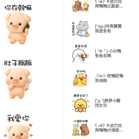
ʕ •͡ᴥʔ 卡皮巴拉
與鴨鴨父親節快
樂
(‘⊙д-)河馬寶寶
我是爸爸
( °⊖ ° ) 小白鴨
爸爸在嗎
˳⚆ɞ⚆ 哎鴨哎鴨
笑他啦
(°д °)胖胖小雞
找女兒
ʕ •͡ᴥʔ 卡皮巴拉
與鴨鴨付清節快
樂