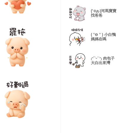
(‘⊙д-)河馬寶寶
找爸爸
( °⊖ ° ) 小白鴨
媽媽在嗎
₍ᵔ´ˋᵕˋˊᵔ₎ 肉包子
大白出來灣