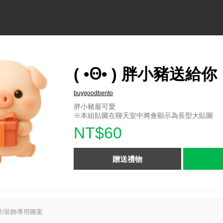
( •Ꙫ• ) 胖小豬送給你
buygoodbento
胖小豬最可愛
※本組貼圖在聊天室中將會顯示為長型大貼圖
NT$60
贈送禮物
/裝飾專用圖案