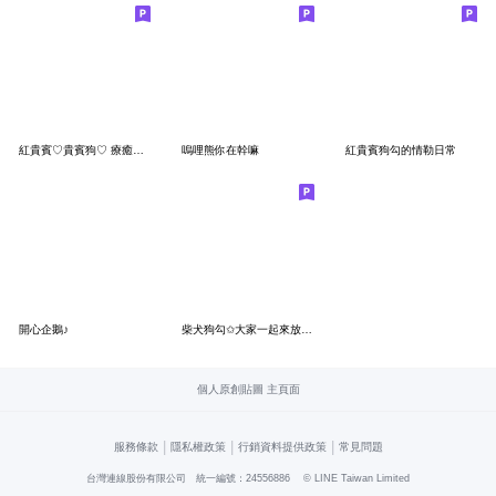
紅貴賓♡貴賓狗♡ 療癒日常
嗚哩熊你在幹嘛
紅貴賓狗勾的情勒日常
開心企鵝♪
柴犬狗勾✩大家一起來放假✩(羊毛氈風)
個人原創貼圖 主頁面
|
|
|
服務條款
隱私權政策
行銷資料提供政策
常見問題
台灣連線股份有限公司 統一編號：24556886
© LINE Taiwan Limited