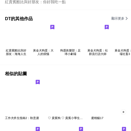
紅貴賓酷比與好朋友：你好我吃一點
DT的其他作品
顯示更多
紅貴賓酷比與好
黃金犬狗蛋：大
狗蛋俱樂部：足
黃金犬狗蛋：社
黃金犬狗蛋
朋友：海海人生
人的煩惱
球小劇場
群流行語大師
場社畜3
相似的貼圖
工作犬求生指南2：秋意濃
♡ 貴賓狗 ♡ 貴賓小學生一起學注音 01
蜜桃貓17