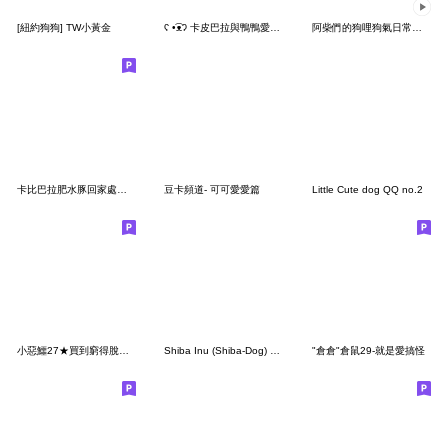
[紐約狗狗] TW小黃金
ʕ •͡ᴥʔ 卡皮巴拉與鴨鴨愛你愛你
阿柴們的狗哩狗氣日常第九彈
卡比巴拉肥水豚回家處理你
豆卡頻道- 可可愛愛篇
Little Cute dog QQ no.2
小惡鱷27★買到窮得脫褲子(敗家篇)
Shiba Inu (Shiba-Dog) stickers - Bonus
"倉倉"倉鼠29-就是愛搞怪