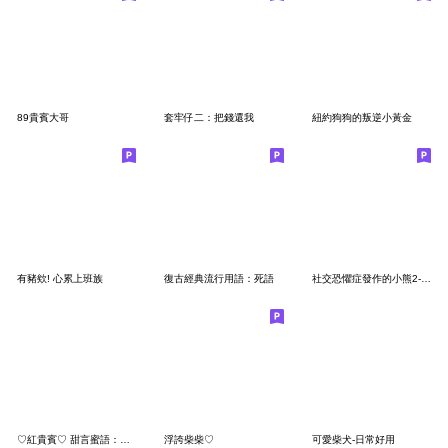
89貴賓大哥
套牢仔二：把錢還我
紐約狗狗的叛逆小黃金
有豬欸! 心累上班族
復古經典流行用語：死語
社交恐懼症發作的小熊2-垃圾～請上車
♡紅貴賓♡ 甜言蜜語：情人節告白篇
浮誇柴柴♡
可愛柴犬-日常好用