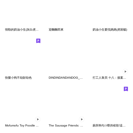
情勒的奶油小生(灰白虎斑貓)
迎麵麵而來
奶油小生要找媽媽(虎斑貓)
快樂小狗不劫財劫色
DINDINDANDANDOG_16_早安午安晚安
打工人靠貝 十八：接案精神狀態
Mofumofu Toy Poodle Animated Stickers
The Sausage Friends: Party Time
廁所狗勾✩哩供啥毀!這下挫賽惹