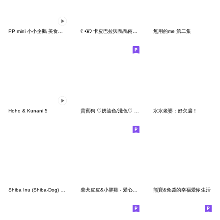
PP mini 小小企鵝 美食天堂
ʕ •͡ᴥʔ 卡皮巴拉與鴨鴨兩手一攤
無用的me 第二集
Hoho & Kunani 5
貴賓狗 ♡奶油色/淺色♡ 療癒日常
水水老婆：好欠扁！
Shiba Inu (Shiba-Dog) 柴犬貼圖 - vol.5
柴犬皮皮&小胖雞 - 愛心噴發
熊寶&兔醬的幸福愛你生活