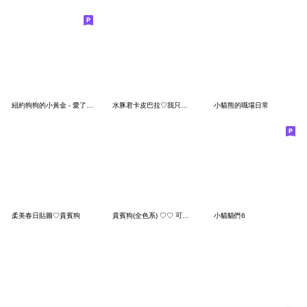
紐約狗狗的小黃金 - 愛了愛了
水豚君卡皮巴拉♡我只是個寶包
小貓熊的職場日常
柔美春日貼圖♡貴賓狗
貴賓狗(全色系) ♡♡ 可愛撒嬌實用日常
小貓貓們6