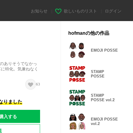
お知らせ
|
欲しいものリスト
|
ログイン
hofmanの他の作品
EMOJI POSSE
めのありそうでなかっ
的に草に特化。気兼ねなく
STAMP
POSSE
63
STAMP
POSSE vol.2
になりました
購入する
EMOJI POSSE
vol.2
題