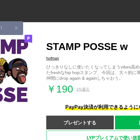
！
STAMP POSSE w
hofman
ひっきりなしに使いたくなってしまうvibes高
たfreshなhip hopスタンプ、今回は、大々
仲間にdrop again & againしちゃおう。
￥190
1%還元
PayPay決済が利用できるよう
プレゼントする
LYPプレミアムで使い放