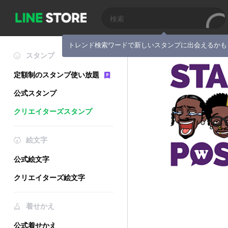
トレンド検索ワードで新しいスタンプに出会えるかも
スタンプ
定額制のスタンプ使い放題
公式スタンプ
クリエイターズスタンプ
絵文字
公式絵文字
クリエイターズ絵文字
着せかえ
公式着せかえ