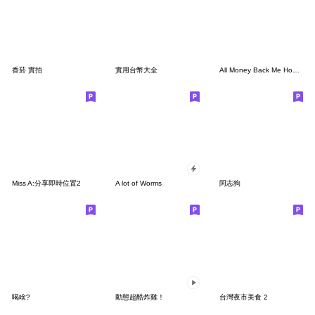
香菸 實拍
實用台幣大全
All Money Back Me Home 錢 貼圖
Miss A:分享即時位置2
A lot of Worms
阿志狗
喝啥?
動態超酷炸雞！
台灣夜市美食 2