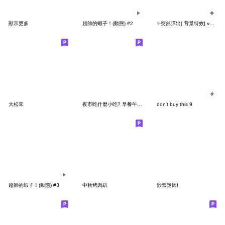
顯示更多
超帥的蝦子！(動態) #2
✨突然彈出[ 背景特效] vol.01
大松茸
夜市吃什麼小吃? 早餐午餐晚餐宵夜拼貼樂
don't buy this 9
超帥的蝦子！(動態) #3
中秋烤肉趴
鈔票迷因!