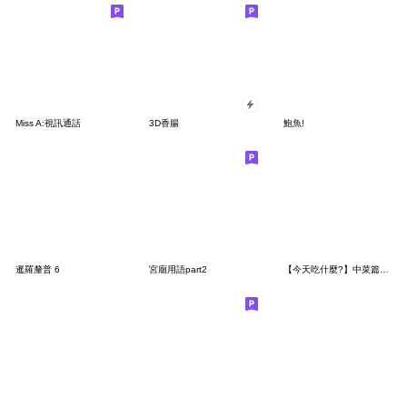
Miss A:視訊通話
3D香腸
鮑魚!
暹羅釐普 6
宮廟用語part2
【今天吃什麼?】中菜篇_點陣像素風