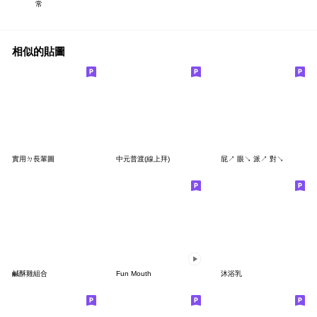
常
相似的貼圖
實用ㄉ長輩圖
中元普渡(線上拜)
屁↗️ 眼↘️ 派↗️ 對↘️
鹹酥雞組合
Fun Mouth
沐浴乳