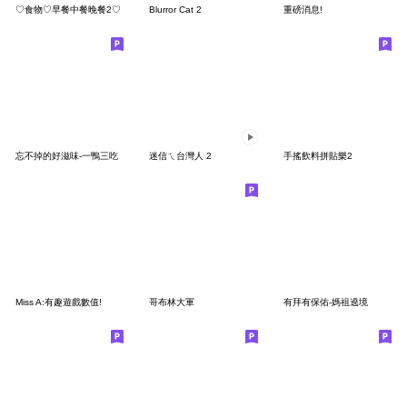
♡食物♡早餐中餐晚餐2♡
Blurror Cat 2
重磅消息!
忘不掉的好滋味-一鴨三吃
迷信ㄟ台灣人 2
手搖飲料拼貼樂2
Miss A:有趣遊戲數值!
哥布林大軍
有拜有保佑-媽祖遶境