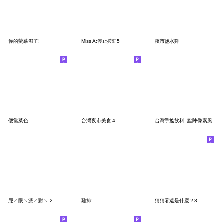
你的螢幕濕了!
Miss A:停止按鈕5
夜市鹽水雞
便當菜色
台灣夜市美食 4
台灣手搖飲料_點陣像素風
屁↗️眼↘️派↗️對↘️ 2
雞排!
猜猜看這是什麼？3