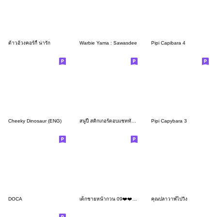
ต้าวอ้วงคอร์กี้ น่ารัก
Warbie Yama : Sawasdee
Pipi Capibara 4
Cheeky Dinosaur (ENG)
สนูปี้ สติกเกอร์ตอบแชททันใจ
Pipi Capybara 3
DOCA
เด็กชายหน้ากวน 09❤️❤️❤️(No Text)
คุณปลาวาฬไปวิ่ง