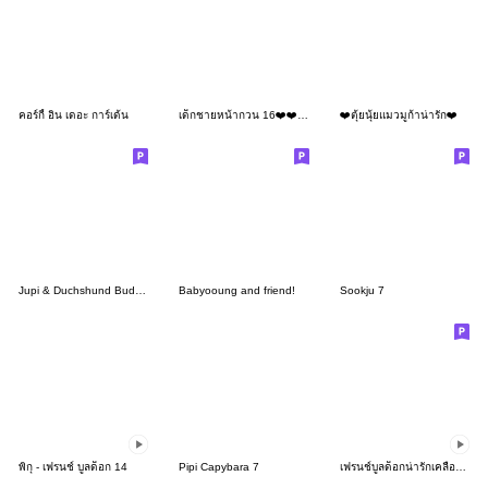
คอร์กี้ อิน เดอะ การ์เด้น
เด็กชายหน้ากวน 16❤️❤️❤️ No Text
❤️ตุ้ยนุ้ยแมวมูก้าน่ารัก❤️
Jupi & Duchshund Buddies
Babyooung and friend!
Sookju 7
พิกุ - เฟรนช์ บูลด็อก 14
Pipi Capybara 7
เฟรนช์บูลด็อกน่ารักเคลื่อนไหว