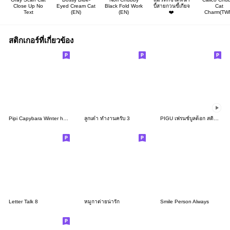
Close Up No
Eyed Cream Cat
Black Fold Work
บี้สายกวนขี้เกียจ
Cat
Text
(EN)
(EN)
❤️
Charm(TW
สติกเกอร์ที่เกี่ยวข้อง
Pipi Capybara Winter holiday
ลูกเต๋า ทำงานครับ 3
PIGU เฟรนช์บูลด็อก สติกเกอร์แอนิเมชัน 22
Letter Talk 8
หมูกาต่ายน่ารัก
Smile Person Always