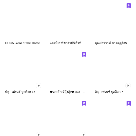
DOCA -Year of the Horse
แคสบี้ คาปิบาร่ามินิคิ้วท์
คุณปลาวาฬ ภาคฤดูร้อน
พิกุ - เฟรนช์ บูลด็อก 16
❤️ลาเต้ หมีอุ้งอุ้ง❤️ (No Text)
พิกุ - เฟรนช์ บูลด็อก 7