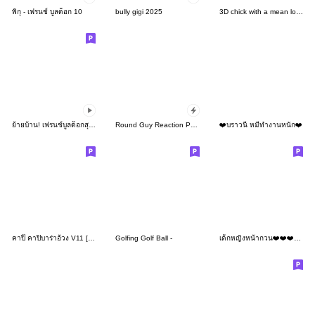
พิกุ - เฟรนช์ บูลด็อก 10
bully gigi 2025
3D chick with a mean look (no dialogue)
ย้ายบ้าน! เฟรนช์บูลด็อกสุดฮา
Round Guy Reaction Popups
❤️บราวนี่ หมีทำงานหนัก❤️
คาปิ๊ คาปิบาร่าอ้วง V11 [TH][จิกกัด2]
Golfing Golf Ball -
เด็กหญิงหน้ากวน❤️❤️❤️165 No Text