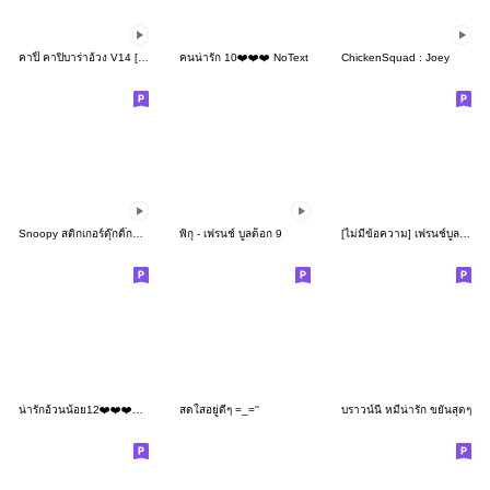
คาปิ๊ คาปิบาร่าอ้วง V14 [TH][Animate3]
คนน่ารัก 10❤️❤️❤️ NoText
ChickenSquad : Joey
Snoopy สติกเกอร์ดุ๊กดิ๊กสำหรับครอบครัว♪
พิกุ - เฟรนช์ บูลด็อก 9
[ไม่มีข้อความ] เฟรนช์บูลด็อกผู้ร่าเริง
น่ารักอ้วนน้อย12❤️❤️❤️notext
สดใสอยู่ดีๆ =_=''
บราวน์นี่ หมีน่ารัก ขยันสุดๆ