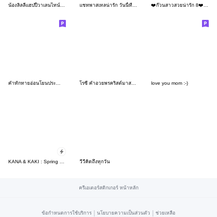
น้องลิลลี่แฮปปี้วาเลนไทน์(บิ๊ก)
แชทพาสเทลน่ารัก วันนี้ที่สดใส สวยงาม
❤️ก๊วนสาวสวยน่ารัก 8❤️(บิ๊ก)
คำทักทายอ่อนโยนประจำวัน ฤดูร้อน ฤดูฝน♡
โรซี่ คำอวยพรคริสต์มาสปีใหม่แบบจุใจ
love you mom :-)
KANA & KAKI : Spring 3 - EN
วีวี่คิดถึงทุกวัน
ครีเอเตอร์สติกเกอร์ หน้าหลัก
|
|
ข้อกำหนดการใช้บริการ
นโยบายความเป็นส่วนตัว
ช่วยเหลือ