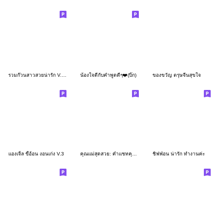
รวมก๊วนสาวสวยน่ารัก V.25 ปีใหม่
น้องใจดีกับคำพูดดีๆ❤️(บิ๊ก)
ของขวัญ ตรุษจีนสุขใจ
แองเจิ้ล ขี้อ้อน งอนเก่ง V.3
คุณแม่สุดสวย: คำแชทคุณแม่ใช้ได้ทุกวัน
ชิฟฟ่อน น่ารัก ทำงานค่ะ