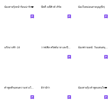
น้องสายรุ้งหน้าร้อนน่ารัก❤️
บั๊ดดี้ เบบี้คิวท์ เกิร์ล
น้องใบหม่อนสายบุญ(บิ๊ก)
แก๊งนางฟ้า 16
วาฟเฟิล คริสต์มาส และปีใหม่
น้องฟรายเดย์: วันแสนสนุก สดใส
คำพูดดีๆแทนความห่วงใย(บิ๊ก)
มิร่ามิร่า
น้องสายรุ้ง:คำพูดแทนใจ❤️