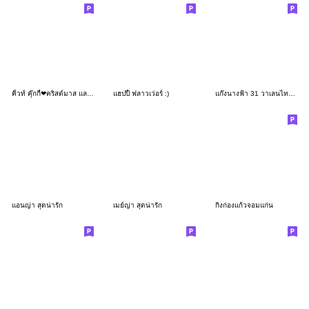
คิ้วท์ คุ๊กกี้❤คริสต์มาส และ ปีใหม่
แฮปปี้ ฟลาวเว่อร์ :)
แก๊งนางฟ้า 31 วาเลนไทน์​ บิ๊ก
แอนญ่า สุดน่ารัก
เมย์ญ่า สุดน่ารัก
กิงก่องแก้วจอมแก่น