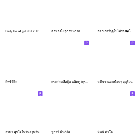
Daily life of girl doll 2 Thai version
คำห่วงใยสุภาพน่ารัก
สติกเกอร์ฤดูใบไม้ร่วง❤️ใช้ได้แบบน่ารักๆ
กิ๊ฟซี่ที่รัก
กระต่ายเสื้อฮู้ด แพ็คคู่ by NatthaCraftz
หมีขาวและเพื่อนๆ ฤดูร้อน
อาม่า สุขใจในวันตรุษจีน
ชูการ์ คิ้วเกิร์ล
มินนี่ คำโต