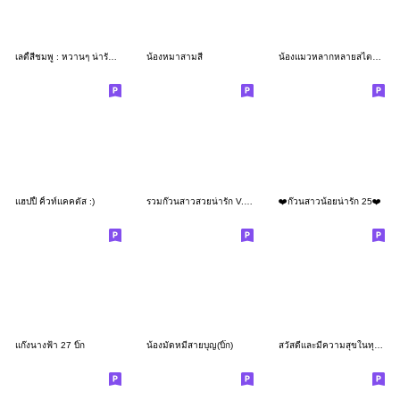
เลดี้สีชมพู : หวานๆ น่ารัก ตลก
น้องหมาสามสี
น้องแมวหลากหลายสไตล์ (ใบไม้ร่วง)
แฮปปี้ คิ้วท์แคคตัส :)
รวมก๊วนสาวสวยน่ารัก V.13 (Big)
❤️ก๊วนสาวน้อยน่ารัก 25❤️
แก๊งนางฟ้า 27 บิ๊ก
น้องมัดหมี่สายบุญ(บิ๊ก)
สวัสดีเเละมีความสุขในทุกๆวัน