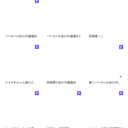
パーカーの女の子(銀髪)9
パーカーの女の子(銀髪)17
部屋着っこ
メスガキちゃん達のスタンプ第2弾
部屋着の女の子(銀髪)4
動くパーカーの女の子(銀髪)2