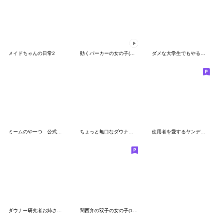
メイドちゃんの日常2
動くパーカーの女の子(銀髪)
ダメな大学生でもやる気のないベンゼン2
ミームのやーつ 公式スタンプVol.2
ちょっと無口なダウナーJKちゃん
使用者を愛するヤンデレちゃんスタンプ
ダウナー研究者お姉さんがいっぱい
関西弁の双子の女の子(16個)