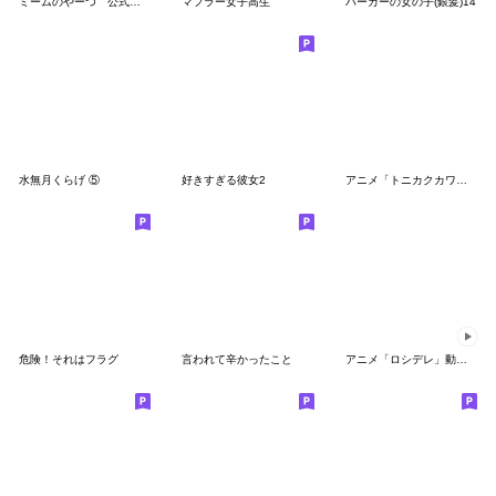
ミームのやーつ 公式スタンプVol.1
マフラー女子高生
パーカーの女の子(銀髪)14
水無月くらげ ⑤
好きすぎる彼女2
アニメ「トニカクカワイイ(シーズン2)」
危険！それはフラグ
言われて辛かったこと
アニメ「ロシデレ」動くLINEスタンプ vol.4