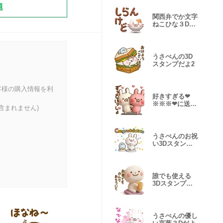
題
関西弁でか文字
ねこひな３Dだ
よ
うさぺんの3D
スタンプだよ2
客様の購入情報を利
好きすぎる❤
※※※❤に送る
含まれません)
３Dスタンプだ
よ
うさぺんのお祝
い3Dスタンプ
だよ
誰でも使える
3Dスタンプだ
よ8
うさぺんの優し