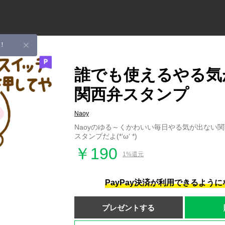
！
誰でも使えるやる気
関西弁スタンプ
Naoy
Naoyのゆる～くかわいい毎日やる気が出ない
スタンプだよ(*‘ω‘ *)
￥190
1%還元
PayPay決済が利用できるよう
プレゼントする