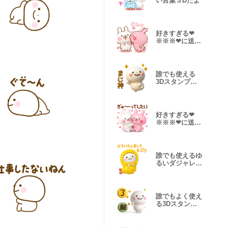
い言葉３Dだよ
好きすぎる❤
※※※❤に送る
３Dスタンプだ
よ2
誰でも使える
3Dスタンプだ
よ9
好きすぎる❤
※※※❤に送る
３Dスタンプだ
よ3
誰でも使えるゆ
るいダジャレ
3Dスタンプだ
よ
誰でもよく使え
る3Dスタンプ
だよ