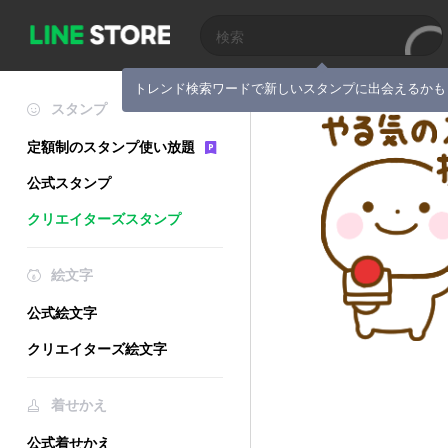
トレンド検索ワードで新しいスタンプに出会えるかも
スタンプ
定額制のスタンプ使い放題
公式スタンプ
クリエイターズスタンプ
絵文字
公式絵文字
クリエイターズ絵文字
着せかえ
公式着せかえ