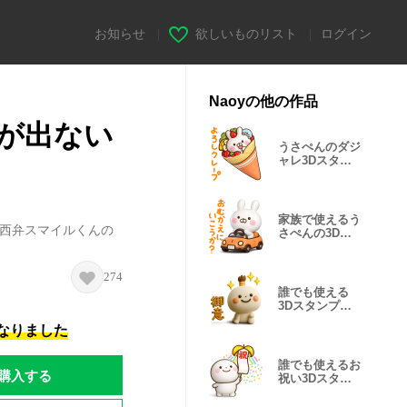
お知らせ
|
欲しいものリスト
|
ログイン
Naoyの他の作品
が出ない
うさぺんのダジ
ャレ3Dスタン
プだよ
家族で使えるう
関西弁スマイルくんの
さぺんの3Dス
タンプだよ
274
誰でも使える
3Dスタンプだ
よ7
になりました
誰でも使えるお
購入する
祝い3Dスタン
プだよ