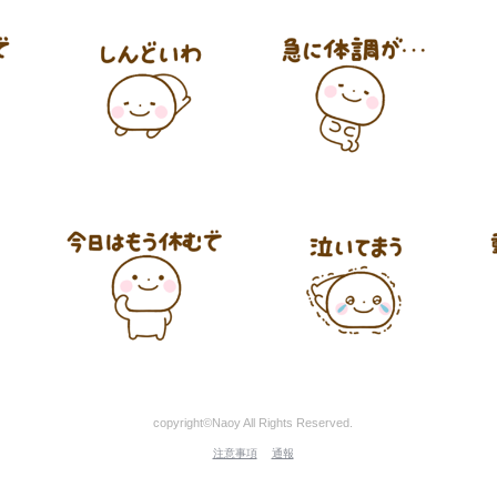
copyright©Naoy All Rights Reserved.
注意事項
通報