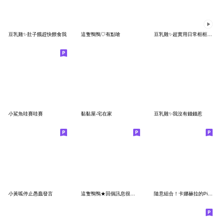
豆乳雞✨肚子餓趕快餵食我
這隻鴨鴨♡有點嗆
豆乳雞✨超實用日常框框(動態版)
小鯊魚哇賽哇賽
黏黏屋-宅在家
豆乳雞✨我沒有錢錢惹
小黃呱停止愚蠢發言
這隻鴨鴨★回個訊息很難嗎
隨意組合！卡娜赫拉的Piske和Usagi