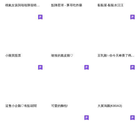
桃氣女孩與啦啦隊筱晴總監新春團拜賀新年!
點陣星球 - 豚哥吃炸藥
黏黏屋-黏黏水汪汪
小雞買股票
嗆辣的脆皮雞♡
豆乳雞✨你今天棒賽了嗎?(修正版)
這隻小企鵝♡有點胡鬧
可愛的麵包!
大展鴻圖(K80A3)