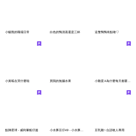
小貓熊的職場日常
白色的鴨清蒸還是三杯
這隻鴨鴨有點嗆♡
小黃呱在哭什麼啦
買我的無腦水果
小雞蛋✰為什麼每天都要上班(修正版)
點陣星球 - 威利暈船仔篇
小水豚豆仔49 - 小水豚好想花錢2
豆乳雞✨台語嗆人專用