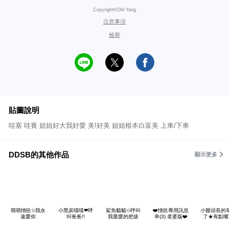
Copyright©Old Yang
注意事項
檢舉
貼圖說明
哇塞 哇賽 姐姐好大我好愛 美!好美 姐姐根本白富美 上車/下車
DDSB的其他作品
顯示更多
萌萌情侶✩我永
小黑炭喵喵❤呼
鯊魚貓貓✩呼叫
❤️情侶專用訊息
小饅頭長的
遠愛你
叫爸爸!!
我最愛的把拔
串(3) 老婆版❤️
了★有點嘴