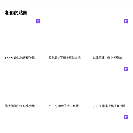
相似的貼圖
( •ㅅ•) 趣味諧音梗肺物
豆乳雞✨不想上班就裝病
點陣星球 - 傑克投資篇
這隻鴨鴨♡有點小情緒
₍ᵔ´ˋᵕˋˊᵔ₎ 肉包子大白來接你了
( •ㅅ•) 趣味諧音梗有控嗎