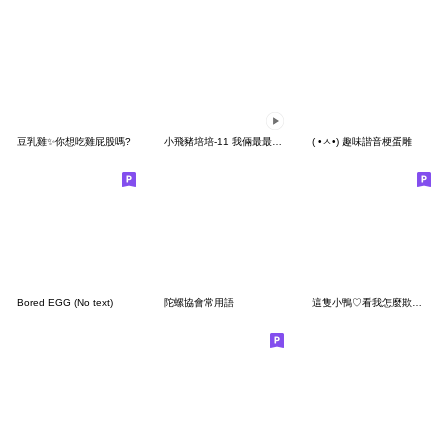
豆乳雞✨你想吃雞屁股嗎?
小飛豬培培-11 我倆最最最最好
( •ㅅ•) 趣味諧音梗蛋雕
Bored EGG (No text)
陀螺協會常用語
這隻小鴨♡看我怎麼欺負你