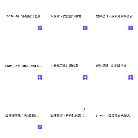
ヾ(*ΦωΦ)ツ小貓貓北七膩
水豚君卡皮巴拉♡厭世打工人
點陣星球 - 威利男男字語篇
Latte Bear TuaTueng (No Text)
小烤鴨工作好用印章
點陣星球 - 莉莉吸渣篇
蛋黃雞咕嘰♡快回我訊息啦
點陣星球 - 莉莉反抗篇（動態）
( ¯•ω•¯ )廢廢熊香蕉越大