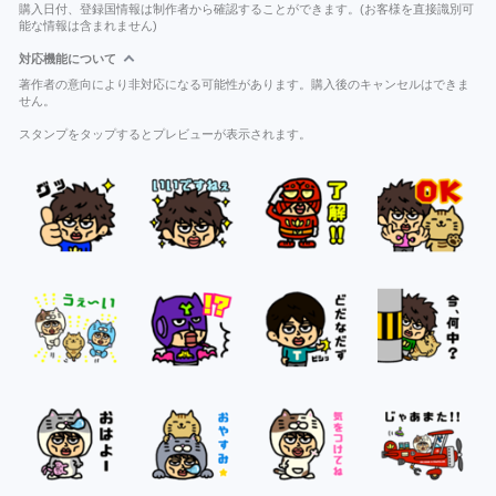
購入日付、登録国情報は制作者から確認することができます。(お客様を直接識別可
能な情報は含まれません)
対応機能について
著作者の意向により非対応になる可能性があります。購入後のキャンセルはできま
せん。
スタンプをタップするとプレビューが表示されます。