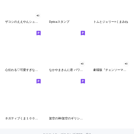
ザコシのええやんシューシュースタンプ
Dyticaスタンプ
トムとジェリー×くまみね
心伝わる♡可愛すぎない大人の長文スタンプ
なかやまきんに君 パワー!!スタンプ
劇場版『チェンソーマン レゼ篇』
ネガティブくま１００％ 憂鬱な一日
架空の神/架空のギリシャ神話