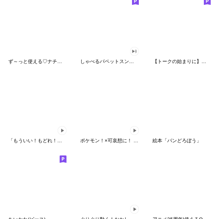
ず～っと使える♡ナチュラルガール
しゃべるパペットスンスン（HAPPY）
【トークの始まりに】ゆるカワ♪スヌーピー
「もういい！もどれ！ピカチュウ！」
ポケモン！×可哀想に！ ムチっとスタンプ
絵本「パンどろぼう」