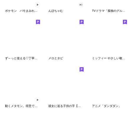
ポケモン パモまみれスタンプ
んぽちゃむ
TVドラマ「孤独のグルメ」
ず～っと使える♡丁寧な敬語お辞儀スタンプ
メロとタビ
ミッフィー やさしい敬語スタンプ
動くメタモン。得意でも苦手でもへんしん！
彼女に送る子供の字【カップル・彼氏】
アニメ「ダンダダン」