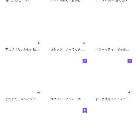
ちいかわ(ピース)
ぐりぐり動く！おかしなポケモンスタンプ
アニメ25周年!使えるONE PIECEスタンプ
アニメ『ちいかわ』動くLINEスタンプ vol.2
コダック、ノーてんきに悩み中！
ハローキティ ギャルバイブス♡
またまたしゃべるゾ！クレヨンしんちゃん
ゴブリン・ノーム・ホーン
ずっと使える！スヌーピーのグリーティング