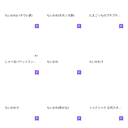
ちいかわ(ハチワレ多)
ちいかわ(モモンガ多)
たまごっちのプチプチおみせっち
しゃべるパペットスンスン
ちいかわ
ちいかわ３
ちいかわ４
ちいかわ(冬かな)
ミャクミャク 公式スタンプ第２弾