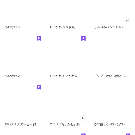
ちいかわ５
ちいかわ(うさぎ多)
しゃべるパペットスンスン（GOOD）
ちいかわ２
ちいかわ(ちいかわ多)
「ジブリがいっぱい」スタンプ
即レス！スヌーピー 好印象な長文スタンプ
アニメ『ちいかわ』動くLINEスタンプ vol.1
ウマ娘 シンデレラグレイ かんたんオグリ