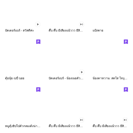
บัตเตอร์แบร์ - สวัสดีค่ะ
ดึ๊บ ดึ๊บ มีเสียงแน้ววว ยี่สิบห้า
แป้งพาย
ตุ้ยนุ้ย เบบี้ บอย
บัตเตอร์แบร์ - น้องเนยตัวตึง พุงเต่ง
น้องตาหวาน: สดใส ใจบุญ (สีพาสเทล)
หมูดุ้งฮิปโปตัวกลมเด้งน่ารัก
ดึ๊บ ดึ๊บ มีเสียงแน้ววว ยี่สิบเจ็ด
ดึ๊บ ดึ๊บ มีเสียงแน้ววว ยี่สิบหก