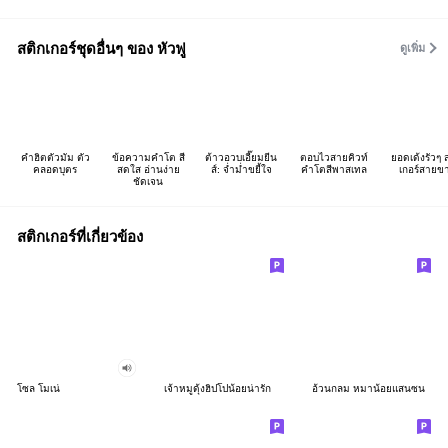
สติกเกอร์ชุดอื่นๆ ของ หัวฟู
ดูเพิ่ม
คำฮิตตัวมัม ตัว
ข้อความคำโต สี
ต้าวอวบเอี๊ยมยีน
ตอบไวสายคิวท์
ยอดเด้งรัวๆ 
คลอดบุตร
สดใส อ่านง่าย
ส์: จ่ำม่ำขยี้ใจ
คำโตสีพาสเทล
เกอร์สายข
ชัดเจน
สติกเกอร์ที่เกี่ยวข้อง
โซล โมเน่
เจ้าหมูดุ้งฮิปโปน้อยน่ารัก
อ้วนกลม หมาน้อยแสนซน