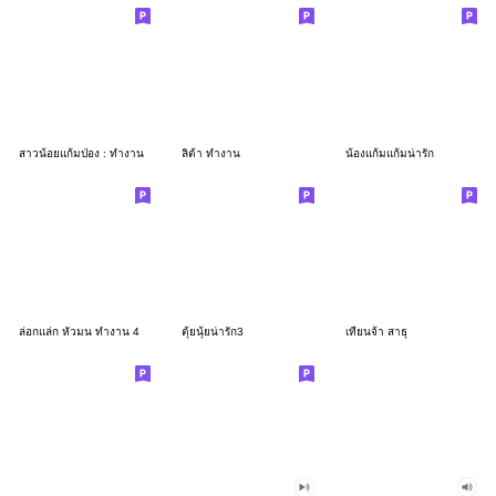
สาวน้อยแก้มป่อง : ทำงาน
ลิต้า ทำงาน
น้องแก้มแก้มน่ารัก
ล่อกแล่ก หัวมน ทำงาน 4
ตุ้ยนุ้ยน่ารัก3
เทียนจ้า สาธุ