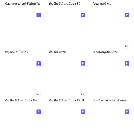
น้องสกายน่ารักใช้ได้ทุกวัน
ดึ๊บ ดึ๊บ มีเสียงแน้ววว ยี่สิบสอง
โซล โมเน่ V.2
หมูแดง ฮิปโปน้อย
ดึ๊บ ดึ๊บ 2026
หัวกลมดุ๊กดิ๊ก V.24
ดึ๊บ ดึ๊บ มีเสียงแน้ววว สิบเก้า
ดึ๊บ ดึ๊บ มีเสียงแน้ววว ยี่สิบสี่
แรบบี้ กระต่ายน้อยอ้วนกลม