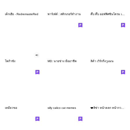
เด็กเฮีย - RedremasteRed
พาร์เฟ่ต์ : สติกเกอร์ทำงาน
ดึ๊บ ดึ๊บ ออฟฟิศซินโดรม เจ็ด
โพก้าซัง
MD: นายช่าง มืออาชีพ
ลิต้า เวิร์กกิ้งวูแมน
เหมียวขอ
silly calico cat memes
❤️ลิซ่า หน้าตลก หน้ากวน!❤️