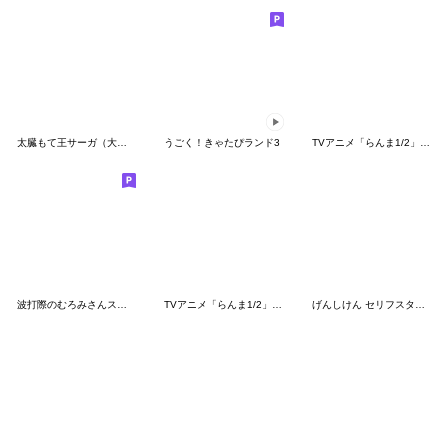
太臓もて王サーガ（大亜門）
うごく！きゃたぴランド3
TVアニメ「らんま1/2」シャンプー
波打際のむろみさんスタンプ
TVアニメ「らんま1/2」久遠寺右京
げんしけん セリフスタンプ