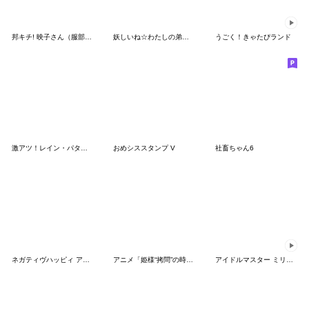
邦キチ! 映子さん（服部昇大）
妖しいね☆わたしの弟ギョーメイくん
うごく！きゃたぴランド
激アツ！レイン・パターソンスタンプ
おめシススタンプ V
社畜ちゃん6
ネガティヴハッピィ アイドルver.
アニメ「姫様“拷問”の時間です」第2弾
アイドルマスター ミリオンライブ！ＳＤ２