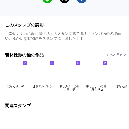
このスタンプの説明
「幸せカナコの殺し屋生活」のスタンプ第二弾！！マンガ内の名場面
や、ゆかいな動物達をスタンプにしました！！
若林稔弥の他の作品
もっと見る
ぱちん娘。02
徒然チルドレン
幸せカナコの殺
幸せカナコの殺
ぱちん娘
し屋生活
し屋生活２
関連スタンプ