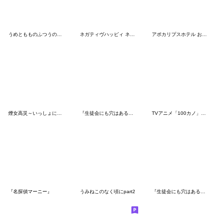
うめともものふつうの暮らし 6
ネガティヴハッピィ ネガティヴver. vol.2
アポカリプスホテル おもてなしスタンプ2
煙女高災～いっしょに遊ぼう編～
『生徒会にも穴はある！』vol.3
TVアニメ「100カノ」ミニキャラスタンプ2
『名探偵マーニー』
うみねこのなく頃にpart2
『生徒会にも穴はある！』vol.2