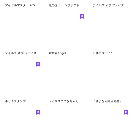
アイドルマスター 765プロの台所 スタンプ1
龍の国 ルーンファクトリー 第2弾
テイルズ オブ フェイスチャット ２
テイルズ オブ フェイスチャット 1
賞金首Angel
日刊ホリデイ１
ギリ子スタンプ
IPポリスつづきちゃん
「さよなら絶望先生」