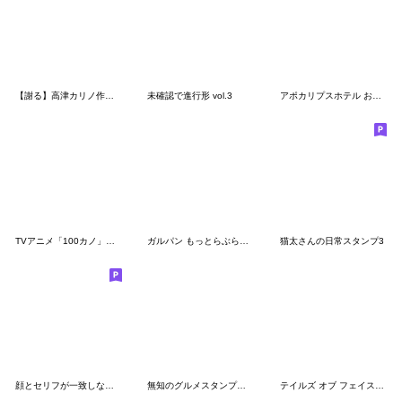
【謝る】高津カリノ作品スタンプ
未確認で進行形 vol.3
アポカリプスホテル おもてなしスタンプ
TVアニメ「100カノ」ミニキャラスタンプ１
ガルパン もっとらぶらぶ作戦です！
猫太さんの日常スタンプ3
顔とセリフが一致しないスタンプ。
無知のグルメスタンプその2
テイルズ オブ フェイスチャット 4