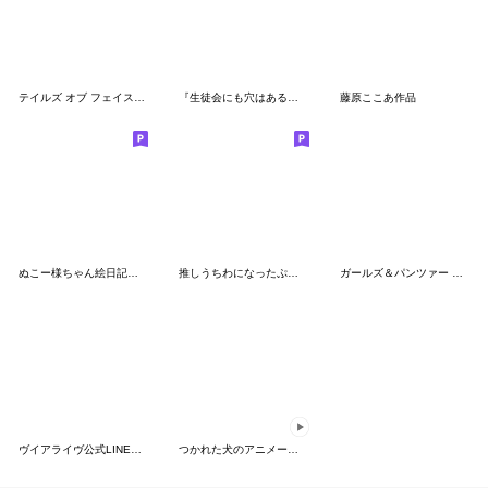
テイルズ オブ フェイスチャット 5
『生徒会にも穴はある！』
藤原ここあ作品
ぬこー様ちゃん絵日記スタンプ
推しうちわになったぷらざガールズ
ガールズ＆パンツァー 最終章
ヴイアライヴ公式LINEスタンプ 第一弾
つかれた犬のアニメーションスタンプ3