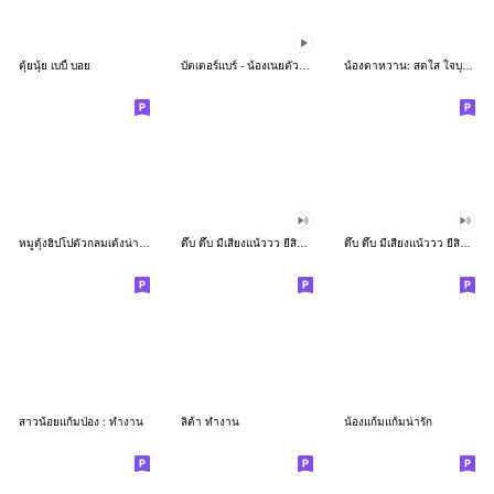
ตุ้ยนุ้ย เบบี้ บอย
บัตเตอร์แบร์ - น้องเนยตัวตึง พุงเต่ง
น้องตาหวาน: สดใส ใจบุญ (สีพาสเทล)
หมูดุ้งฮิปโปตัวกลมเด้งน่ารัก
ดึ๊บ ดึ๊บ มีเสียงแน้ววว ยี่สิบเจ็ด
ดึ๊บ ดึ๊บ มีเสียงแน้ววว ยี่สิบหก
สาวน้อยแก้มป่อง : ทำงาน
ลิต้า ทำงาน
น้องแก้มแก้มน่ารัก