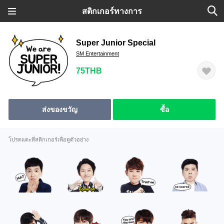
สติกเกอร์ทางการ
Super Junior Special
SM Entertainment
75THB
ส่งของขวัญ
ซื้อ
โปรดแตะที่สติกเกอร์เพื่อดูตัวอย่าง