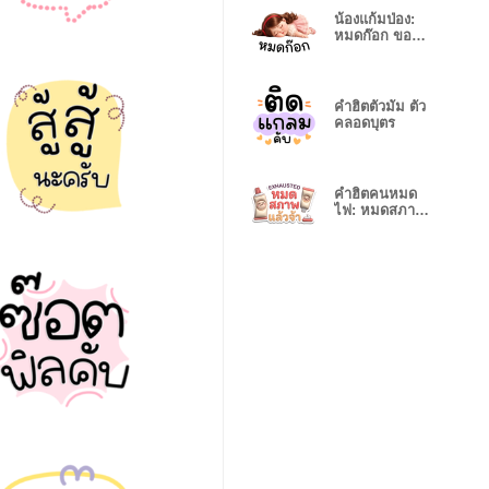
น้องแก้มป่อง:
หมดก๊อก ขอ
นอนยาว
คำฮิตตัวมัม ตัว
คลอดบุตร
คำฮิตคนหมด
ไฟ: หมดสภาพ
แล้วจ้า