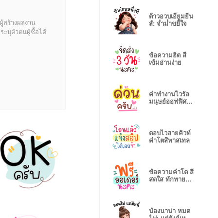
ต้าวอวบเอี๊ยมยีน
ผู้สร้างผลงาน
ส์: จ่ำม่ำขยี้ใจ
บุตัวตนผู้ซื้อได้
ข้อความฮิต สี
เข้มอ่านง่าย
คำทำงานไวรัล
มนุษย์ออฟฟิศใช้
ทุกวัน
ตอบไวสายคิวท์
คำโตสีพาสเทล
ข้อความคำโต สี
สดใส ทักทายทุก
วัน
น้องนาน่า หมด