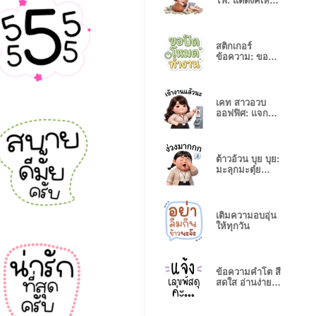
ไฟ: แต่ตังค์เหลือ
เยอะ
สติกเกอร์
ข้อความ: ขอปิด
โหมดทำงาน
เคท สาวอวบ
ออฟฟิศ: แจกยิ้ม
รับวันใหม่
ต้าวอ้วน บุย บุย:
มะลุกมะตุ๋ย
ตะลุยโลก
เติมความอบอุ่น
ให้ทุกวัน
ข้อความคำโต สี
สดใส อ่านง่าย
ชัดเจน