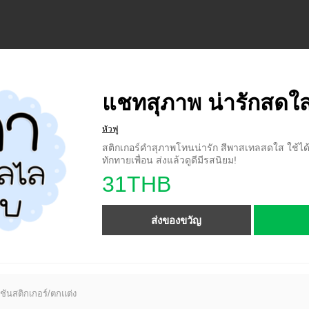
แชทสุภาพ น่ารักสดใส
หัวฟู
สติกเกอร์คำสุภาพโทนน่ารัก สีพาสเทลสดใส ใช้ได้
ทักทายเพื่อน ส่งแล้วดูดีมีรสนิยม!
31THB
ส่งของขวัญ
ชันสติกเกอร์/ตกแต่ง