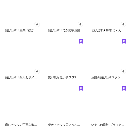
飛び出す！豆柴「ぽかぽか春」
飛び出す！でか文字豆柴
とびだす★帰省 にゃんこ★猫 ねこ
飛び出す！白ふわポメラニアン
無邪気な黒いチワワ3
豆柴の飛び出すスタンプ「でか文字」
癒しチワワの丁寧な敬語スタンプ
柴犬・チワワ♡いろんなわんこが大集合
いやしの日常 ブラック&クリーム＆チョコ 2