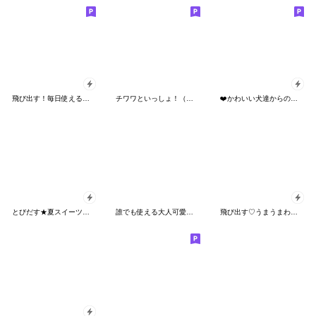
飛び出す！毎日使える大人可愛い豆しば
チワワといっしょ！（年末年始）
❤️かわいい犬達からの思いやり言葉❤️
とびだす★夏スイーツ♡チワワ♡いぬ♡犬
誰でも使える大人可愛い☆癒しチワワ
飛び出す♡うまうまわんこ