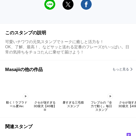
このスタンプの説明
可愛いチワワの元気スタンプでトークに癒しと活力を！
OK、了解、最高！、などサッと送れる定番のフレーズがいっぱい。日
常の気持ちをチョコたんに乗せて届けよう！
Masajiiの他の作品
もっと見る
動く！ラブラド
クセが強すぎる
暑すぎる三毛猫
フレブルの『全
クセが強す
ール夏Ver.
3D柴犬【40種】
スタンプ
力で動く』毎日
3D柴犬【40
Ⅲ
スタンプ
関連スタンプ