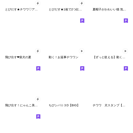
とびだす★チワワ♡アメリカンダイナー
とびだす★1枚で2つ伝わる！猫★ねこ
夏帽子がかわいい猫 気軽に使える BIG
飛び出す❤柴犬の夏
動く！お返事チワワン
【ずっと使える】動くふんわり柴犬の毎日
飛び出す！にゃんこ美容室
ちびシバ☆３D【BIG】
チワワ 犬スタンプ【やさしい長文】