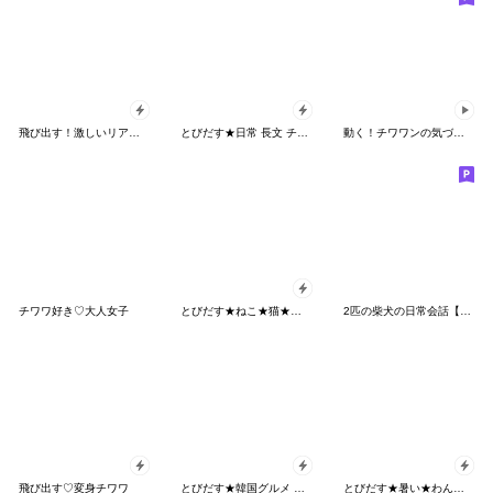
飛び出す！激しいリアクションにゃんこ
とびだす★日常 長文 チワワ★犬 いぬ
動く！チワワンの気づかい
チワワ好き♡大人女子
とびだす★ねこ★猫★にゃんこ★子猫★
2匹の柴犬の日常会話【よく使う言葉】
飛び出す♡変身チワワ
とびだす★韓国グルメ チワワ♡犬
とびだす★暑い★わんこ★柴犬★犬★夏いぬ