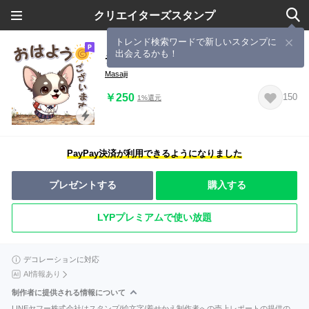
クリエイターズスタンプ
トレンド検索ワードで新しいスタンプに
出会えるかも！
チョコたんの元気スタンプ
Masajii
￥250
150
1%還元
PayPay決済が利用できるようになりました
プレゼントする
購入する
LYPプレミアムで使い放題
デコレーションに対応
AI情報あり
制作者に提供される情報について
LINEヤフー株式会社はスタンプ/絵文字/着せかえ制作者への売上レポートの提供の