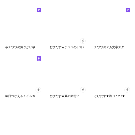
冬チワワの気づかい敬語【BIG】
とびだす★チワワの日常♪
チワワのデカ文字スタンプ
毎日つかえる！イルカおやじ君【飛び出す】
とびだす★夏の旅行にゃんこ★ねこ★猫
とびだす★海 チワワ★夏★いぬ/犬