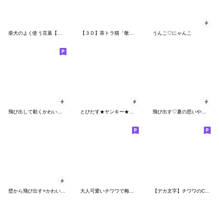
柴犬のよく使う言葉【日常挨拶】
【３Ｄ】茶トラ猫「敬語」
うんこ♡にゃんこ
飛び出して動くかわいいチワワ 冬
とびだす★ヤンキー★チワワ★不良★犬
飛び出す♡夏の思いやりわんこ
壁から飛び出す⭐かわいい犬たち❤柴犬❤毎日
大人可愛いチワワで梅雨の気づかい敬語
【デカ文字】チワワのCOCOとLOUIS