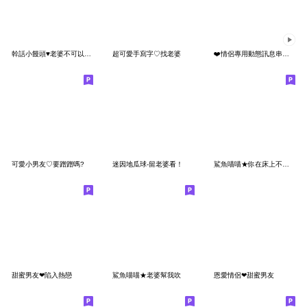
幹話小饅頭♥老婆不可以這樣色色我會累死
超可愛手寫字♡找老婆
❤️情侶專用動態訊息串❤️(老公版)
可愛小男友♡要蹭蹭嗎?
迷因地瓜球-留老婆看！
鯊魚喵喵★你在床上不是這樣說的
甜蜜男友❤陷入熱戀
鯊魚喵喵★老婆幫我吹
恩愛情侶❤甜蜜男友