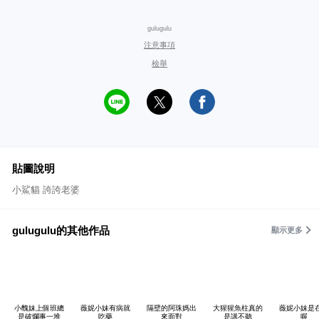
gulugulu
注意事項
檢舉
貼圖說明
小鯊貓 誇誇老婆
gulugulu的其他作品
顯示更多
小醜妹上個班總
薇妮小妹有病就
隔壁的阿珠媽出
大猩猩魚柱真的
薇妮小妹是
是破爛事一堆
吃藥
來面對
是講不聽
喔