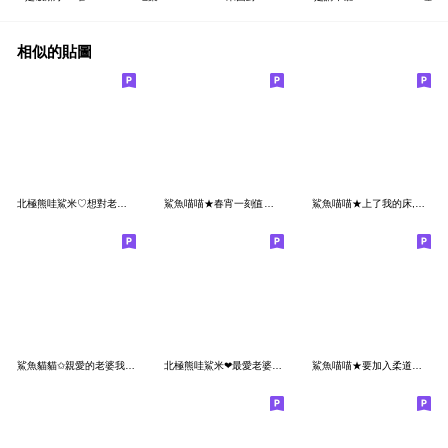
相似的貼圖
北極熊哇鯊米♡想對老婆說
鯊魚喵喵★春宵一刻值千金,一路廚房到客廳
鯊魚喵喵★上了我的床,腿軟走下床
鯊魚貓貓✩親愛的老婆我愛你
北極熊哇鯊米❤最愛老婆了 (修正版)
鯊魚喵喵★要加入柔道社嗎?