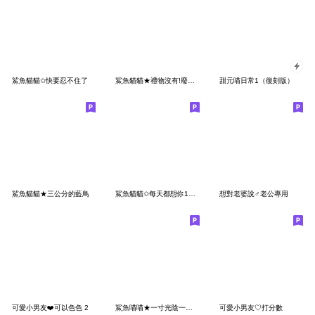
鯊魚貓貓✩快要忍不住了
鯊魚貓貓★禮物沒有!廢物倒是有一個
甜元喵日常1（復刻版）
鯊魚貓貓★三公分的藍鳥
鯊魚貓貓✩每天都想你100遍
想對老婆說♂老公專用
可愛小男友❤️可以色色 2
鯊魚喵喵★一寸光陰一寸金,馬上躺好給我親
可愛小男友♡打分數