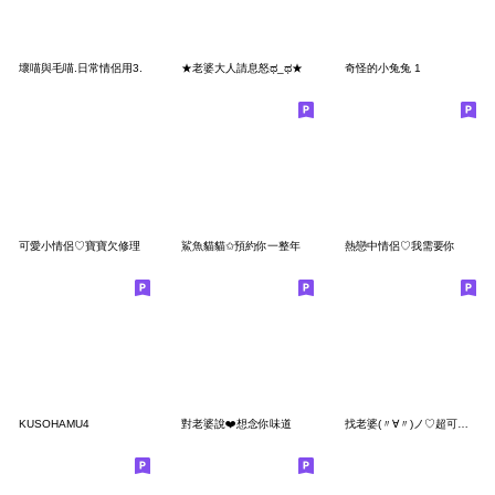
壞喵與毛喵.日常情侶用3.
★老婆大人請息怒ಥ_ಥ★
奇怪的小兔兔 1
可愛小情侶♡寶寶欠修理
鯊魚貓貓✩預約你一整年
熱戀中情侶♡我需要你
KUSOHAMU4
對老婆說❤️想念你味道
找老婆(〃∀〃)ノ♡超可愛手寫字