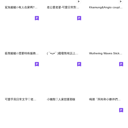
鯊魚貓貓✩有人在家嗎?小可愛找你喔
老公愛老婆-可愛日常對話動起來
Kkamung&Angto couple9(Kkamung ver.)
藍熊貓貓✩需要特殊服務嗎?幫你推推
( ¯•ω•¯ )廢廢熊有話上床慢慢說
Wuthering Waves Stickers: Daily Ver.
可愛手寫日常文字♡老婆♡
小懶熊♡人家想要那個
鳴潮「阿布和小夥伴們」貼圖