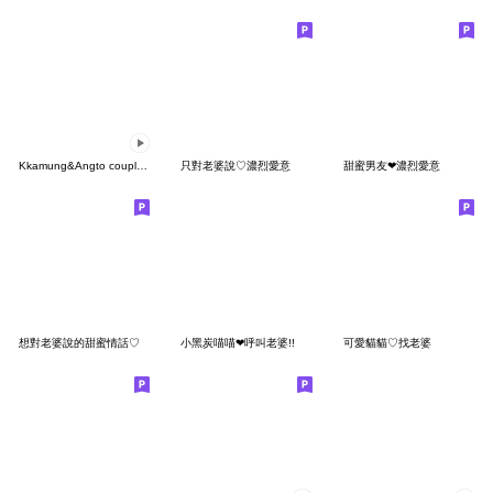
Kkamung&Angto couple10(Kkamung ver.)
只對老婆說♡濃烈愛意
甜蜜男友❤濃烈愛意
想對老婆說的甜蜜情話♡
小黑炭喵喵❤呼叫老婆!!
可愛貓貓♡找老婆