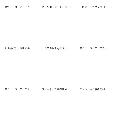
僕のヒーローアカデミア【nakata bench】07
続・AFO《オール・フォー・ワン》スタンプ
ヒロアカ・スタンプ-グラントリノ
合理的だね 相澤先生
ヒロアカみんなのスタンプ
僕のヒーローアカデミア【nakata bench】05
僕のヒーローアカデミア アニマルズ
ファットガム事務所組スタンプその2
ファットガム事務所組スタンプ