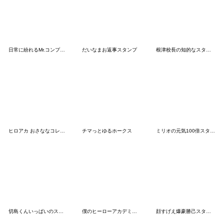
日常に紛れるMr.コンプレス
だいなまお返事スタンプ
根津校長の知的なスタンプ【ヒロアカ】
ヒロアカ おさななコレクション 追加パッチ
チマっとゆるホークス
ミリオの元気100倍スタンプ【ヒロアカ】
切島くんいっぱいのスタンプ
僕のヒーローアカデミア だいなまスタンプ
顔すげえ爆豪勝己スタンプ