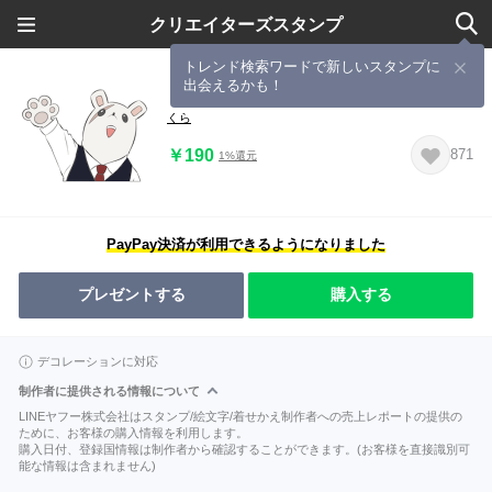
クリエイターズスタンプ
トレンド検索ワードで新しいスタンプに
出会えるかも！
ヒロアカ 根津校長だらけ
くら
￥190
871
1%還元
PayPay決済が利用できるようになりました
プレゼントする
購入する
デコレーションに対応
制作者に提供される情報について
LINEヤフー株式会社はスタンプ/絵文字/着せかえ制作者への売上レポートの提供の
ために、お客様の購入情報を利用します。
購入日付、登録国情報は制作者から確認することができます。(お客様を直接識別可
能な情報は含まれません)