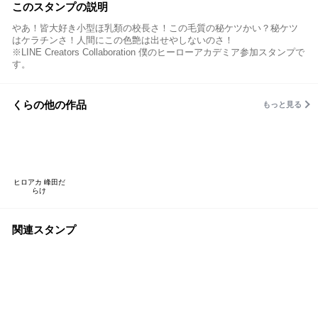
このスタンプの説明
やあ！皆大好き小型ほ乳類の校長さ！この毛質の秘ケツかい？秘ケツ
はケラチンさ！人間にこの色艶は出せやしないのさ！
※LINE Creators Collaboration 僕のヒーローアカデミア参加スタンプで
す。
くらの他の作品
もっと見る
ヒロアカ 峰田だ
らけ
関連スタンプ