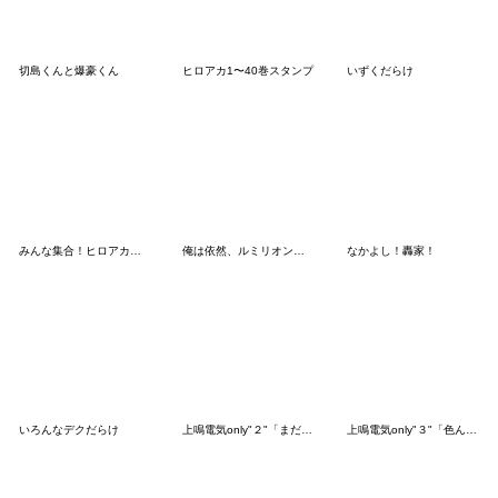
切島くんと爆豪くん
ヒロアカ1〜40巻スタンプ
いずくだらけ
みんな集合！ヒロアカスタンプ！
俺は依然、ルミリオンなんだよね
なかよし！轟家！
いろんなデクだらけ
上鳴電気only"２"「まだまだ俺を頼れ！」
上鳴電気only"３"「色んな俺に頼れ！」