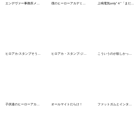
エンデヴァー事務所メインスタンプ
僕のヒーローアカデミア【nakata bench】02
上鳴電気only"４"「まだ頼ってくれんの？」
ヒロアカ-スタンプそういうトコね 峰田くん
ヒロアカ・スタンプ-ジェントル＆ラブラバ
こういうのが欲しかったスタンプ。
子供達のヒーローアカデミア
オールマイトだらけ！
ファットガムとインターン！なスタンプ