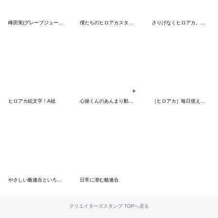
峰田実(グレープジュース)【2025】
僕たちのヒロアカスタンプ
さりげなくヒロアカ。（省スペース）
ヒロアカ絵文字！A組
心操くんのあんまり動かないスタンプ
［ヒロアカ］毎日使える相澤先生スタンプ
やさしい敵連合といろいろ
日常に潜む敵連合
クリエイターズスタンプ TOPへ戻る