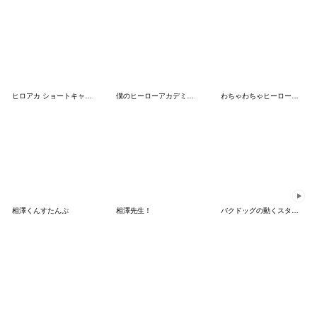
ヒロアカ ショートキャットと焦凍くん
僕のヒーローアカデミア【nakata bench】03
わちゃわちゃヒーローひよっこ
相澤くんすたんぷ
相澤先生！
バクドッグの動くスタンプ