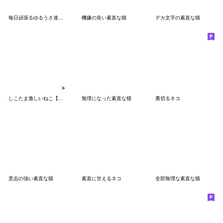
毎日頑張るゆるうさ達のスタンプ
機嫌の良い素直な猫
デカ文字の素直な猫
しこたま激しいねこ【筆文字】
無理になった素直な猫
裏切るネコ
意志の強い素直な猫
素直に甘えるネコ
全部無理な素直な猫