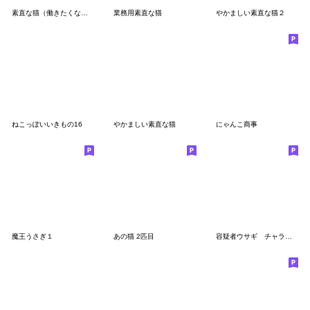
素直な猫（働きたくない）
業務用素直な猫
やかましい素直な猫２
ねこっぽいいきもの16
やかましい素直な猫
にゃんこ商事
魔王うさぎ１
あの猫 2匹目
容疑者ウサギ チャラいモード