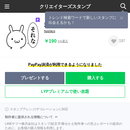
クリエイターズスタンプ
トレンド検索ワードで新しいスタンプに
出会えるかも！
流行語と死語、そして死語候補。
hoshico
￥190
197
1%還元
PayPay決済が利用できるようになりました
プレゼントする
購入する
LYPプレミアムで使い放題
スタンプアレンジ/デコレーションに対応
制作者に提供される情報について
LINEヤフー株式会社はスタンプ/絵文字/着せかえ制作者への売上レポートの提供の
ために、お客様の購入情報を利用します。