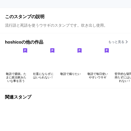
このスタンプの説明
流行語と死語を使うウサギのスタンプです。吹き出し使用。
hoshicoの他の作品
もっと見る
敬語で臆病。た
社畜にならずに
敬語で煽りたい
敬語で毎日使い
哲学的な疑
まに政治家みた
はいられない！
やすいウサギ
持たずには
いな事を言う
れない！
関連スタンプ