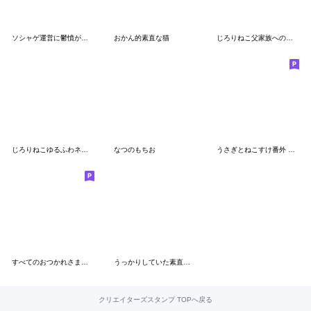
ソシャゲ運営に鬱憤が溜まってる人用
おかん的素直な猫
じろりねこ父家族への一言
じろりねこゆるふわネガティブポジティブ
なつのもちお
うさぎとねこすけ番外 ブラックねこすけ2
すべてのおつかれさまたちへ2
うっかりしていた素直な猫
クリエイターズスタンプ TOPへ戻る