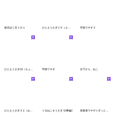
格言ぽく言うネコ
ひとえうさぎ２９（エトセトラ編）
牢獄ウサギ 2
ひとえうさぎ18（ちょっと毒舌編）
牢獄ウサギ
左下から、ねこ
ひとえうさぎ３２（お出かけ編）
ぐるねこ＆うさぎ 仕事編2
容疑者ウサギ☆ずっと使える