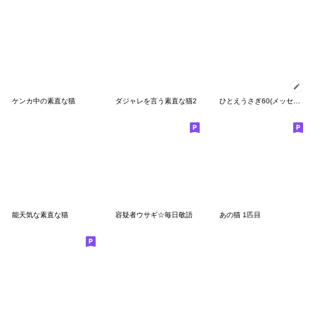
ケンカ中の素直な猫
ダジャレを言う素直な猫2
ひとえうさぎ60(メッセージ編)
能天気な素直な猫
容疑者ウサギ☆毎日敬語
あの猫 1匹目