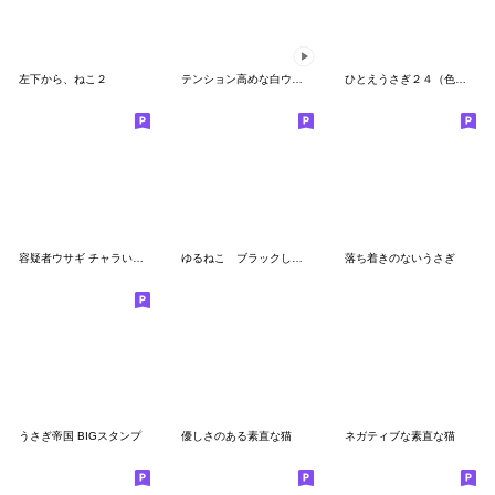
左下から、ねこ２
テンション高めな白ウサギ8
ひとえうさぎ２４（色々捗る編）
容疑者ウサギ チャラい敬語モード
ゆるねこ ブラックしーにゃんこ
落ち着きのないうさぎ
うさぎ帝国 BIGスタンプ
優しさのある素直な猫
ネガティブな素直な猫