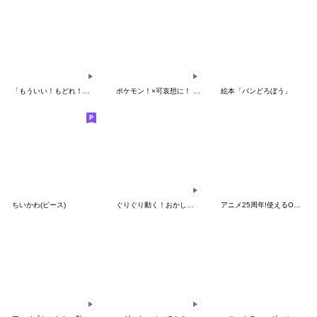
「もういい！もどれ！ピカチュウ！」
ポケモン！×可哀想に！ ムチっとスタンプ
絵本「パンどろぼう」
ちいかわ(ピース)
ぐりぐり動く！おかしなポケモンスタンプ
アニメ25周年!使えるONE PIECEスタンプ