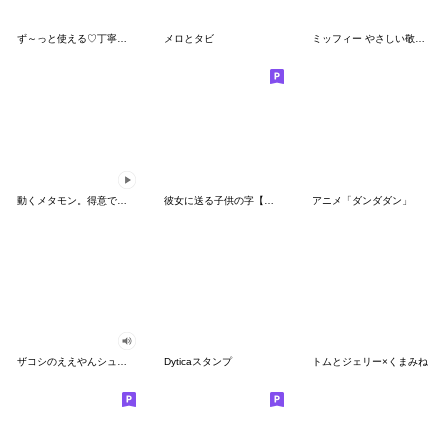
ず～っと使える♡丁寧な敬語お辞儀スタンプ
メロとタビ
ミッフィー やさしい敬語スタンプ
動くメタモン。得意でも苦手でもへんしん！
彼女に送る子供の字【カップル・彼氏】
アニメ「ダンダダン」
ザコシのええやんシューシュースタンプ
Dyticaスタンプ
トムとジェリー×くまみね