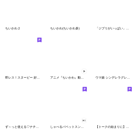
ちいかわ２
ちいかわ(ちいかわ多)
「ジブリがいっぱい」スタンプ
即レス！スヌーピー 好印象な長文スタンプ
アニメ『ちいかわ』動くLINEスタンプ vol.1
ウマ娘 シンデレラグレイ かんたんオグリ
ず～っと使える♡ナチュラルガール
しゃべるパペットスンスン（HAPPY）
【トークの始まりに】ゆるカワ♪スヌーピー