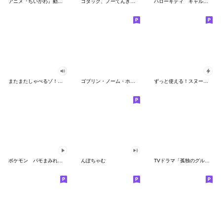
アニメ『ちいかわ』動くLINEスタンプ vol.2
コダック、ノーてんきに悩み中！
ハローキティ ギャルバイブス♡
またまたしゃべるゾ！クレヨンしんちゃん
ゴブリン・ノーム・ホーン
ずっと使える！スヌーピーのグリーティング
ポケモン パモまみれスタンプ
んぽちゃむ
TVドラマ「孤独のグルメ」