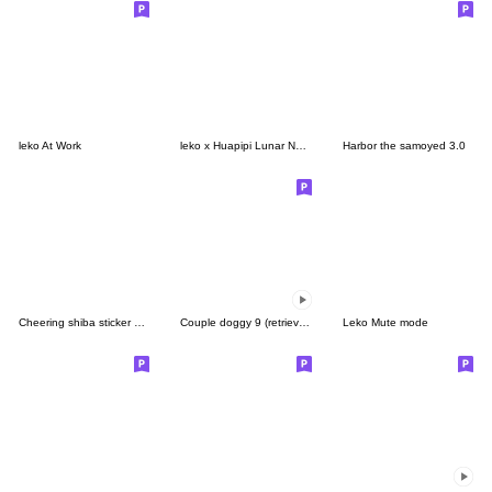
leko At Work
leko x Huapipi Lunar New Year Gift Set
Harbor the samoyed 3.0
Cheering shiba sticker with no words.ver
Couple doggy 9 (retriever)
Leko Mute mode