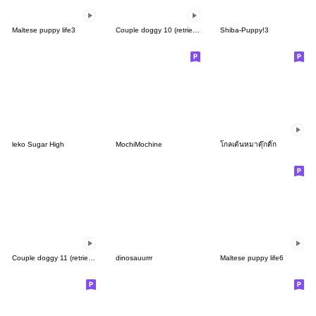
Maltese puppy life3
Couple doggy 10 (retriever)
Shiba-Puppy!3
leko Sugar High
MochiMochine
โกลเด้นหมาดุ๊กดิ๊ก
Couple doggy 11 (retriever)
dinosauurrr
Maltese puppy life6