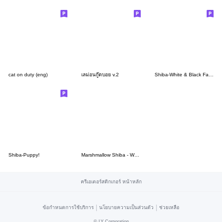
cat on duty (eng)
เลม่อนกู๊ดบอย v.2
Shiba-White & Black Family Stickers [EN]
Shiba-Puppy!
Marshmallow Shiba - Work Life
ครีเอเตอร์สติกเกอร์ หน้าหลัก
|
|
ข้อกำหนดการใช้บริการ
นโยบายความเป็นส่วนตัว
ช่วยเหลือ
©
LY Corporation