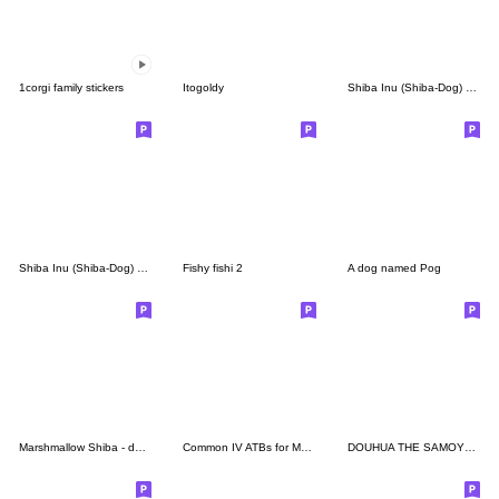
1corgi family stickers
Itogoldy
Shiba Inu (Shiba-Dog) stickers -vol.4
Shiba Inu (Shiba-Dog) BIG stickers
Fishy fishi 2
A dog named Pog
Marshmallow Shiba - damn it! woof!
Common IV ATBs for Medical students
DOUHUA THE SAMOYED2