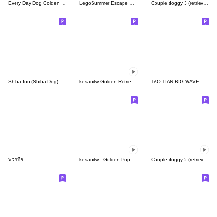
Every Day Dog Golden Retriever2
LegoSummer Escape Plan
Couple doggy 3 (retriever)
Shiba Inu (Shiba-Dog) stickers - vol.3
kesanitw-Golden Retriever Puppy Motion3
TAO TIAN BIG WAVE- NO.1 white cute cat
พวกบื้อ
kesanitw - Golden Puppy Wiggles
Couple doggy 2 (retriever)