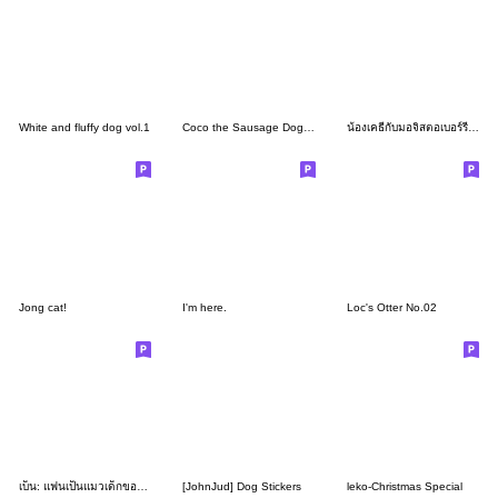
White and fluffy dog vol.1
Coco the Sausage Dog DLC
น้องเคธี่กับมอจิสตอเบอร์รี่เวอร์0.5
Jong cat!
I'm here.
Loc's Otter No.02
เบ็น: แฟนเป็นแมวเด็กของเค้า
[JohnJud] Dog Stickers
leko-Christmas Special