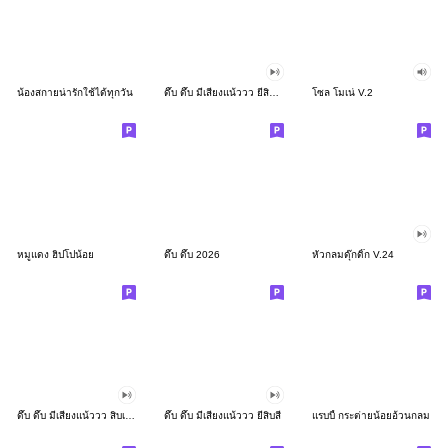
น้องสกายน่ารักใช้ได้ทุกวัน
ดึ๊บ ดึ๊บ มีเสียงแน้ววว ยี่สิบสอง
โซล โมเน่ V.2
หมูแดง ฮิปโปน้อย
ดึ๊บ ดึ๊บ 2026
หัวกลมดุ๊กดิ๊ก V.24
ดึ๊บ ดึ๊บ มีเสียงแน้ววว สิบเก้า
ดึ๊บ ดึ๊บ มีเสียงแน้ววว ยี่สิบสี่
แรบบี้ กระต่ายน้อยอ้วนกลม