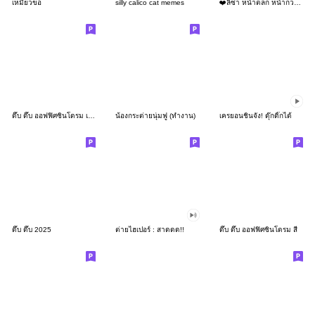
เหมียวขอ
silly calico cat memes
❤️ลิซ่า หน้าตลก หน้ากวน!❤️
ดึ๊บ ดึ๊บ ออฟฟิศซินโดรม เก้า
น้องกระต่ายนุ่มฟู (ทำงาน)
เครยอนชินจัง! ดุ๊กดิ๊กได้
ดึ๊บ ดึ๊บ 2025
ต่ายไฮเปอร์ : สาดดด!!
ดึ๊บ ดึ๊บ ออฟฟิศซินโดรม สี่