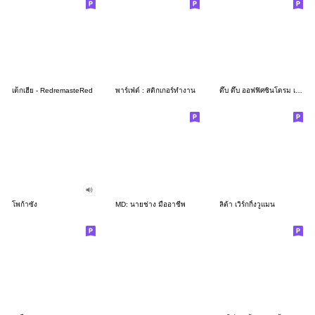
เด็กเฮีย - RedremasteRed
พาร์เฟ่ต์ : สติกเกอร์ทำงาน
ดึ๊บ ดึ๊บ ออฟฟิศซินโดรม เจ็ด
โพก้าซัง
MD: นายช่าง มืออาชีพ
ลิต้า เวิร์กกิ้งวูแมน