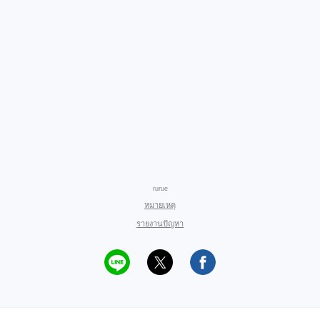
rurue
หมายเหตุ
รายงานปัญหา