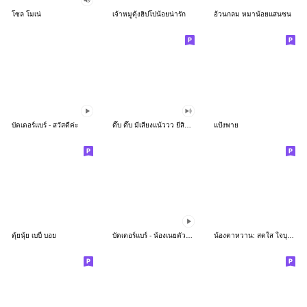
โซล โมเน่
เจ้าหมูดุ้งฮิปโปน้อยน่ารัก
อ้วนกลม หมาน้อยแสนซน
บัตเตอร์แบร์ - สวัสดีค่ะ
ดึ๊บ ดึ๊บ มีเสียงแน้ววว ยี่สิบห้า
แป้งพาย
ตุ้ยนุ้ย เบบี้ บอย
บัตเตอร์แบร์ - น้องเนยตัวตึง พุงเต่ง
น้องตาหวาน: สดใส ใจบุญ (สีพาสเทล)