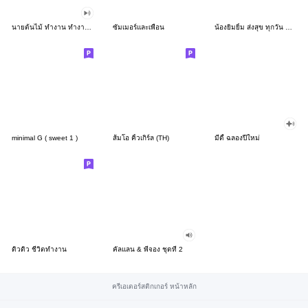
นายต้นไม้ ทำงาน ทำงาน ทำงาน!!!
ซัมเมอร์และเพื่อน
น้องยิมยิ้ม ส่งสุข ทุกวัน CutePastel THA
minimal G ( sweet 1 )
ส้มโอ คิ้วเกิร์ล (TH)
มีดี้ ฉลองปีใหม่
ดิวดิว ชีวิตทำงาน
คัลแลน & พี่จอง ชุดที่ 2
ครีเอเตอร์สติกเกอร์ หน้าหลัก