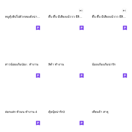
หมูดุ้งฮิปโปตัวกลมเด้งน่ารัก
ดึ๊บ ดึ๊บ มีเสียงแน้ววว ยี่สิบเจ็ด
ดึ๊บ ดึ๊บ มีเสียงแน้ววว ยี่สิบหก
สาวน้อยแก้มป่อง : ทำงาน
ลิต้า ทำงาน
น้องแก้มแก้มน่ารัก
ล่อกแล่ก หัวมน ทำงาน 4
ตุ้ยนุ้ยน่ารัก3
เทียนจ้า สาธุ