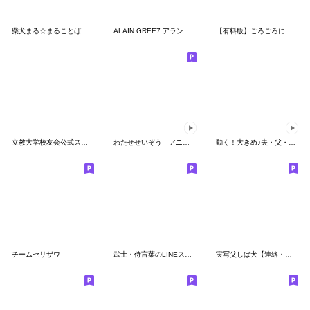
柴犬まる☆まることば
ALAIN GREE7 アラン グレ 季節のあいさつ
【有料版】ごろごろにゃんすけ コラボ 7
立教大学校友会公式スタンプ２
わたせせいぞう アニメーションスタンプ１
動く！大きめ♪夫・父・彼が使えるスタンプ
チームセリザワ
武士・侍言葉のLINEスタンプ 8
実写父しば犬【連絡・家族】