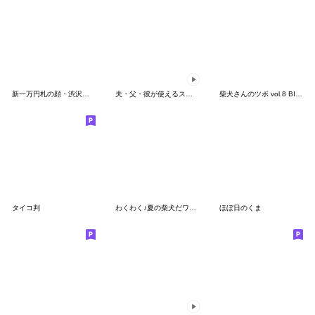
新一万円札の顔・渋沢栄一スタンプ
夫・父・彼が使えるスタンプ～夏編～
柴犬さんのツボ vol.8 BIGスタンプ編
タイコ判
わくわく♪夏の柴犬だワン！
ほぼ日のくま