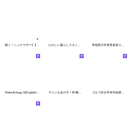
動く！シュナウザー2【敬語】
たのしい暮らしスタンプ #2
早稲田大学体育各部スタンプ〈ワセダベア〉
Piske&Usagi.3(English) by Kanahei
マリンな女の子＊冬/敬語＊
ゴルフ好き年末年始挨拶スタンプ（修正版）