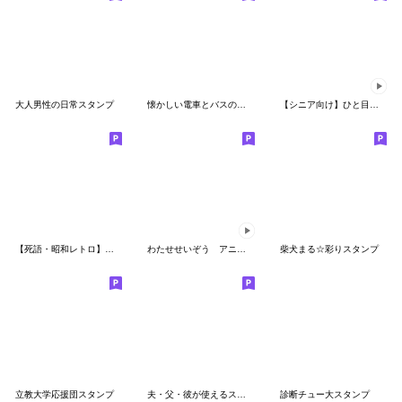
大人男性の日常スタンプ
懐かしい電車とバスのスタンプ
【シニア向け】ひと目で見つかる敬語マメ柴
【死語・昭和レトロ】パンダンミニ
わたせせいぞう アニメーションスタンプ２
柴犬まる☆彩りスタンプ
立教大学応援団スタンプ
夫・父・彼が使えるスタンプ第2弾
診断チュー大スタンプ