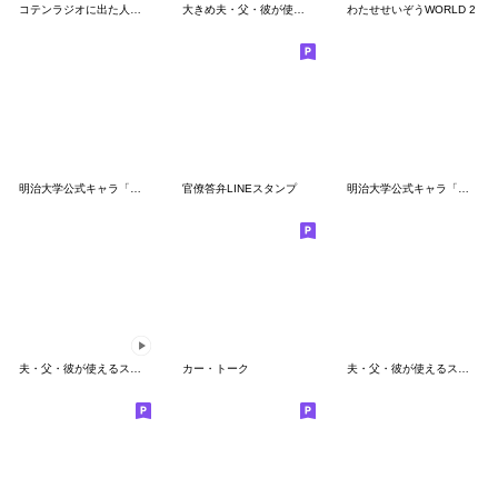
コテンラジオに出た人たち（ゆる劇画ver）
大きめ夫・父・彼が使えるスタンプ～冬編～
わたせせいぞうWORLD 2
明治大学公式キャラ「めいじろう」父母ver2
官僚答弁LINEスタンプ
明治大学公式キャラ「めいじろう」父母ver
夫・父・彼が使えるスタンプ～冬編～
カー・トーク
夫・父・彼が使えるスタンプ第一弾