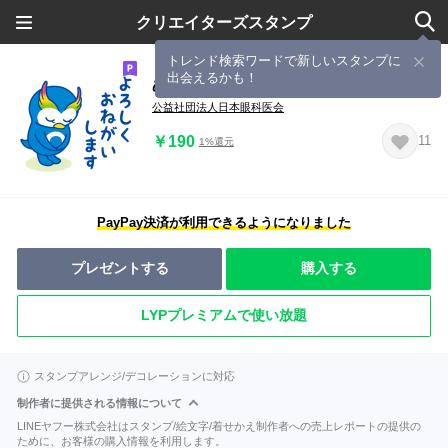
クリエイターズスタンプ
トレンド検索ワードで新しいスタンプに
出会えるかも！
めめぺんの目の健康スタンプ1
公益社団法人日本眼科医会
￥190
11
1%還元
PayPay決済が利用できるようになりました
プレゼントする
購入する
LYPプレミアムで使い放題
スタンプアレンジ/デコレーションに対応
制作者に提供される情報について
LINEヤフー株式会社はスタンプ/絵文字/着せかえ制作者への売上レポートの提供の
ために、お客様の購入情報を利用します。