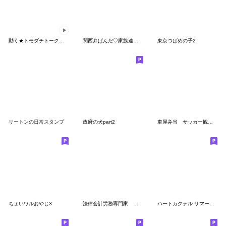
動く★トモダチトークスタンプ【秋】
関西弁ぱんだ♡家族連絡用スタンプ４
東京つばめの子2
リートンの日常スタンプ
政府の犬part2
車屋弁当 サッカー観戦編 モノリスコラボ
ちょいワルおやじ3
法律会計労務専門家 便利スタンプ 男性版
ハートカクテル サマーストーリーズ