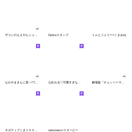
ザコシのええやんシューシュースタンプ
Dyticaスタンプ
トムとジェリー×くまみね
なかやまきんに君 パワー!!スタンプ
心伝わる♡可愛すぎない大人の長文スタンプ
劇場版『チェンソーマン レゼ篇』
ネガティブくま１００％ 憂鬱な一日
sakumaru×スヌーピー