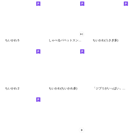
ちいかわ５
しゃべるパペットスンスン（GOOD）
ちいかわ(うさぎ多)
ちいかわ２
ちいかわ(ちいかわ多)
「ジブリがいっぱい」スタンプ