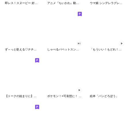
即レス！スヌーピー 好印象な長文スタンプ
アニメ『ちいかわ』動くLINEスタンプ vol.1
ウマ娘 シンデレラグレイ かんたんオグリ
ず～っと使える♡ナチュラルガール
しゃべるパペットスンスン（HAPPY）
「もういい！もどれ！ピカチュウ！」
【トークの始まりに】ゆるカワ♪スヌーピー
ポケモン！×可哀想に！ ムチっとスタンプ
絵本「パンどろぼう」