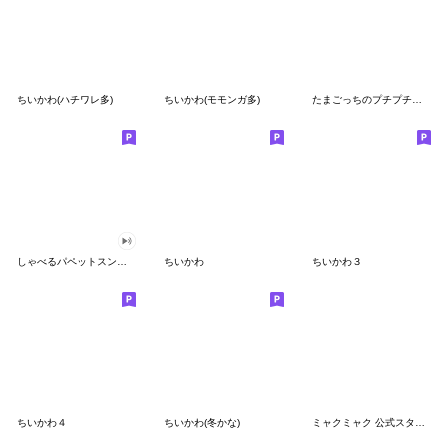
ちいかわ(ハチワレ多)
ちいかわ(モモンガ多)
たまごっちのプチプチおみせっち
しゃべるパペットスンスン
ちいかわ
ちいかわ３
ちいかわ４
ちいかわ(冬かな)
ミャクミャク 公式スタンプ第２弾