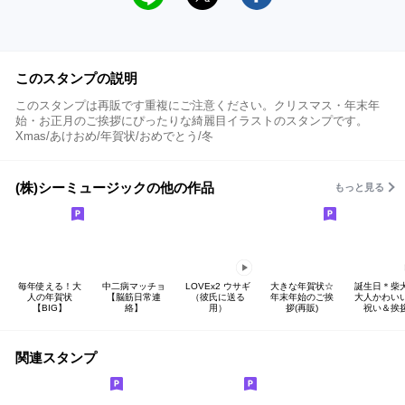
このスタンプの説明
このスタンプは再販です重複にご注意ください。クリスマス・年末年
始・お正月のご挨拶にぴったりな綺麗目イラストのスタンプです。
Xmas/あけおめ/年賀状/おめでとう/冬
(株)シーミュージックの他の作品
もっと見る
毎年使える！大
中二病マッチョ
LOVEx2 ウサギ
大きな年賀状☆
誕生日＊柴
人の年賀状
【脳筋日常連
（彼氏に送る
年末年始のご挨
大人かわい
【BIG】
絡】
用）
拶(再販)
祝い＆挨
関連スタンプ