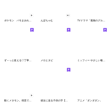
ポケモン パモまみれスタンプ
んぽちゃむ
TVドラマ「孤独のグルメ」
ず～っと使える♡丁寧な敬語お辞儀スタンプ
メロとタビ
ミッフィー やさしい敬語スタンプ
動くメタモン。得意でも苦手でもへんしん！
彼女に送る子供の字【カップル・彼氏】
アニメ「ダンダダン」