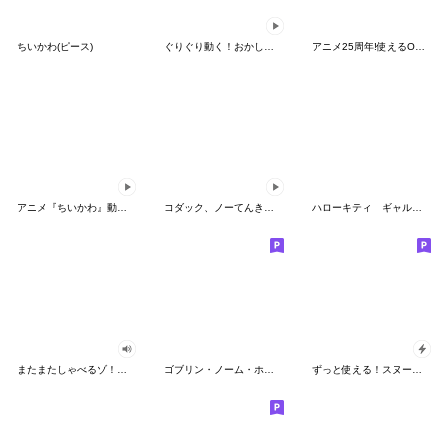
ちいかわ(ピース)
ぐりぐり動く！おかしなポケモンスタンプ
アニメ25周年!使えるONE PIECEスタンプ
アニメ『ちいかわ』動くLINEスタンプ vol.2
コダック、ノーてんきに悩み中！
ハローキティ ギャルバイブス♡
またまたしゃべるゾ！クレヨンしんちゃん
ゴブリン・ノーム・ホーン
ずっと使える！スヌーピーのグリーティング