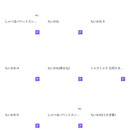
しゃべるパペットスンスン
ちいかわ
ちいかわ３
ちいかわ４
ちいかわ(冬かな)
ミャクミャク 公式スタンプ第２弾
ちいかわ５
しゃべるパペットスンスン（GOOD）
ちいかわ(うさぎ多)