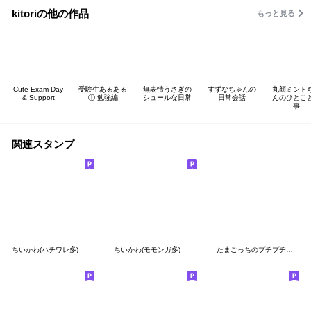
kitoriの他の作品
もっと見る
Cute Exam Day
受験生あるある
無表情うさぎの
すずなちゃんの
丸顔ミント
& Support
① 勉強編
シュールな日常
日常会話
んのひとこ
事
関連スタンプ
ちいかわ(ハチワレ多)
ちいかわ(モモンガ多)
たまごっちのプチプチおみせっち