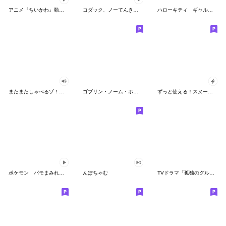
アニメ『ちいかわ』動くLINEスタンプ vol.2
コダック、ノーてんきに悩み中！
ハローキティ ギャルバイブス♡
またまたしゃべるゾ！クレヨンしんちゃん
ゴブリン・ノーム・ホーン
ずっと使える！スヌーピーのグリーティング
ポケモン パモまみれスタンプ
んぽちゃむ
TVドラマ「孤独のグルメ」