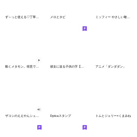
ず～っと使える♡丁寧な敬語お辞儀スタンプ
メロとタビ
ミッフィー やさしい敬語スタンプ
動くメタモン。得意でも苦手でもへんしん！
彼女に送る子供の字【カップル・彼氏】
アニメ「ダンダダン」
ザコシのええやんシューシュースタンプ
Dyticaスタンプ
トムとジェリー×くまみね