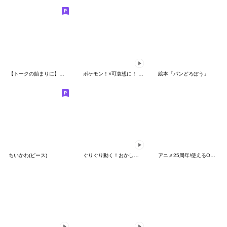
【トークの始まりに】ゆるカワ♪スヌーピー
ポケモン！×可哀想に！ ムチっとスタンプ
絵本「パンどろぼう」
ちいかわ(ピース)
ぐりぐり動く！おかしなポケモンスタンプ
アニメ25周年!使えるONE PIECEスタンプ