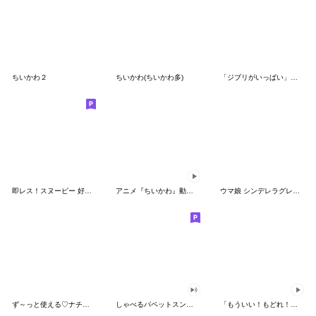
ちいかわ２
ちいかわ(ちいかわ多)
「ジブリがいっぱい」スタンプ
即レス！スヌーピー 好印象な長文スタンプ
アニメ『ちいかわ』動くLINEスタンプ vol.1
ウマ娘 シンデレラグレイ かんたんオグリ
ず～っと使える♡ナチュラルガール
しゃべるパペットスンスン（HAPPY）
「もういい！もどれ！ピカチュウ！」