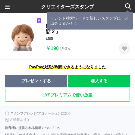
クリエイターズスタンプ
トレンド検索ワードで新しいスタンプに
出会えるかも！
ほっこり羊毛フェルト「大人の日常会
話２」
kitori
￥190
1%還元
PayPay決済が利用できるようになりました
プレゼントする
購入する
LYPプレミアムで使い放題
スタンプアレンジ/デコレーションに対応
AI情報あり
制作者に提供される情報について
LINEヤフー株式会社はスタンプ/絵文字/着せかえ制作者への売上レポートの提供の