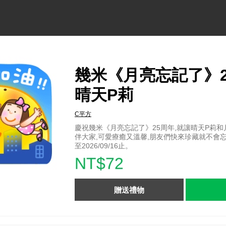
幾米《月亮忘記了》2
晴天P莉
C平方
慶祝幾米《月亮忘記了》25周年,就讓晴天P莉
伴大家,可愛療癒又溫馨,朋友們快來珍藏就不會
至2026/09/16止。
NT$72
贈送禮物