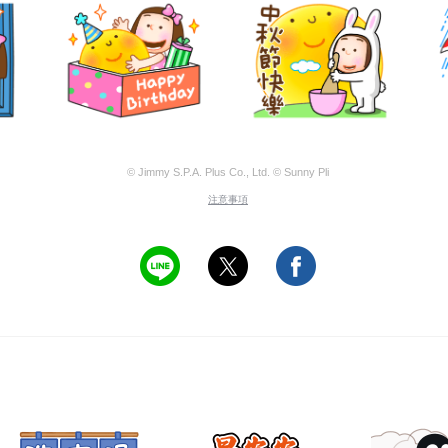
© Jimmy S.P.A. Plus Co., Ltd. © Sunny Pli
注意事項