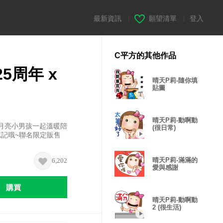
最新資訊
|
願望清單
|
登入
C平方的其他作品
5周年 x
晴天P莉-隨你填
貼圖
晴天P莉-動啊動
和月亮小男孩一起溫暖陪
(很日常)
忘記哦~聯名限定販售
晴天P莉-滿滿的
6,202
愛與感謝
購買
晴天P莉-動啊動
2 (很生活)