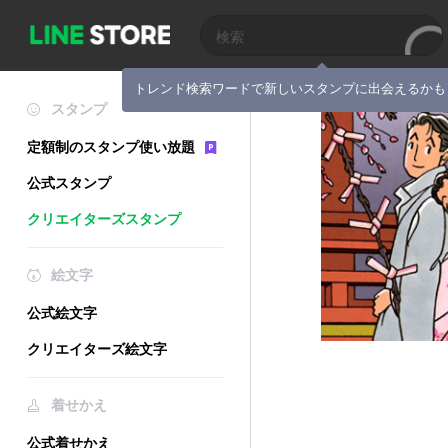
トレンド検索ワードで新しいスタンプに出会えるかも
スタンプ
定額制のスタンプ使い放題
公式スタンプ
クリエイターズスタンプ
絵文字
公式絵文字
クリエイターズ絵文字
着せかえ
公式着せかえ