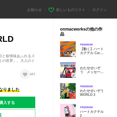
お知らせ
|
欲しいものリスト
|
ログイン
onmacworksの他の作
品
LD
【動く】ハート
カクテル Car
彩と叙情味あふれるス
Collection
うの世界」。大人のト
わたせせいぞ
う メッセージ
483
スタンプVol.1
になりました
わたせせいぞう
WORLD 2
購入する
ハートカクテル
題
2