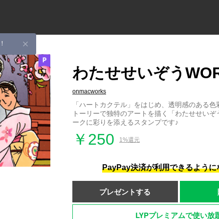
！
わたせせいぞうWOR
onmacworks
「ハートカクテル」をはじめ、透明感のある色
トーリーで独特のアートを描く「わたせせいぞ
ークに彩りを添えるスタンプです♪
￥250
1%還元
PayPay決済が利用できるよう
プレゼントする
LYPプレミアムで使い放