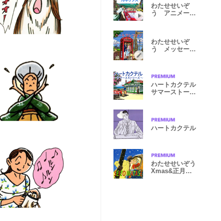
わたせせいぞ
う アニメーシ
ョンスタンプ１
わたせせいぞ
う メッセージ
スタンプVol.2
ハートカクテル
サマーストーリ
ーズ
ハートカクテル
わたせせいぞう
Xmas&正月
BIGスタンプ