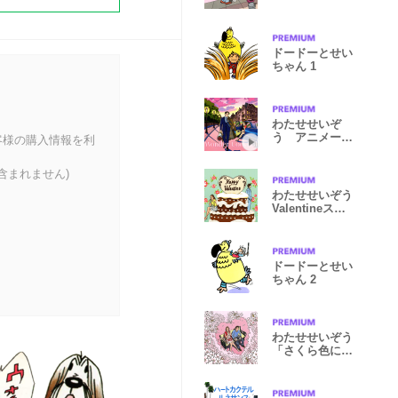
ドードーとせい
ちゃん 1
わたせせいぞ
う アニメーシ
客様の購入情報を利
ョンスタンプ２
含まれません)
わたせせいぞう
Valentineスタ
ンプ
ドードーとせい
ちゃん 2
わたせせいぞう
「さくら色に恋
をして」