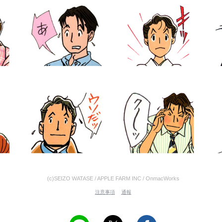
(c)SEIZO WATASE / APPLE FARM INC / OnmacWorks
注意事項
通報