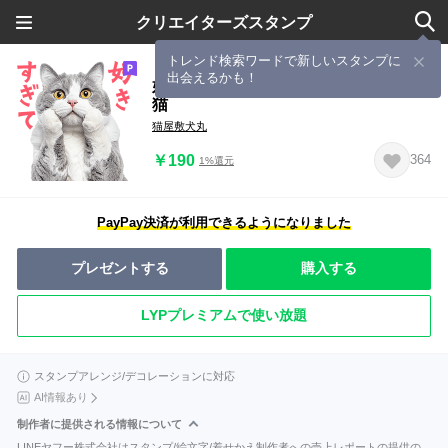
クリエイターズスタンプ
トレンド検索ワードで新しいスタンプに
出会えるかも！
好きすぎて〇〇デブ猫の逆襲★リアル
猫
猫屋敷犬丸
￥190
364
1%還元
PayPay決済が利用できるようになりました
プレゼントする
購入する
LYPプレミアムで使い放題
スタンプアレンジ/デコレーションに対応
AI情報あり
制作者に提供される情報について
LINEヤフー株式会社はスタンプ/絵文字/着せかえ制作者への売上レポートの提供の