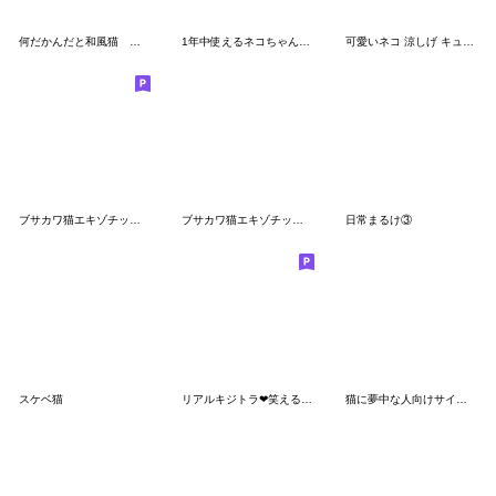
何だかんだと和風猫 キジトラアクティブ編
1年中使えるネコちゃん【かわいい・連絡】
可愛いネコ 涼しげ キュートな麦わら帽
ブサカワ猫エキゾチックの毎日【3】
ブサカワ猫エキゾチックの毎日【4】
日常まるけ③
スケベ猫
リアルキジトラ❤笑える猫写真５
猫に夢中な人向けサイベリアンのヤマネコ18