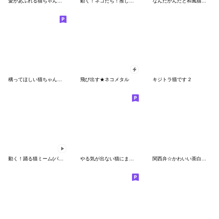
愛があふれる猫ちゃん【かわいい・面白い】
動く！ネコたち！推し活にゃんだふる～
なんだかんだと和風猫 夏のキジトラ編
構ってほしい猫ちゃん【連絡・かわいい】
飛び出す★ネコメタル
キジトラ猫です 2
動く！踊る猫ミーム(パート33)
やる気が出ない猫にまみれたがりのスタンプ
関西弁☆かわいい茶白猫♪毎日使える言葉