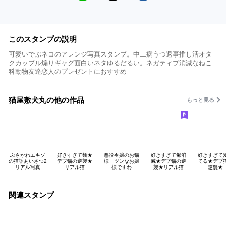
このスタンプの説明
可愛いでぶネコのアレンジ写真スタンプ。中二病うつ返事推し活オタ
クカップル煽りギャグ面白いネタゆるだるい。ネガティブ消滅なねこ
科動物友達恋人のプレゼントにおすすめ
猫屋敷犬丸の他の作品
もっと見る
ぶさかわエキゾ
好きすぎて麺★
悪役令嬢のお猫
好きすぎて鬱消
好きすぎて
の猫語あいさつ2
デブ猫の逆襲★
様 ツンなお嬢
滅★デブ猫の逆
てる★デブ
リアル写真
リアル猫
様ですわ
襲★リアル猫
逆襲★
関連スタンプ