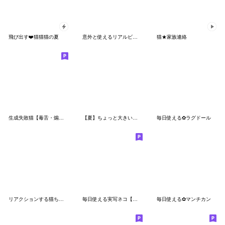
飛び出す❤️猫猫猫の夏
意外と使えるリアルビジネス猫スタンプ
猫★家族連絡
生成失敗猫【毒舌・煽り・煽る・シュール】
【夏】ちょっと大きい三毛猫まるちゃん
毎日使える✿ラグドール
リアクションする猫ちゃん【連絡・挨拶】
毎日使える実写ネコ【挨拶・連絡】
毎日使える✿マンチカン