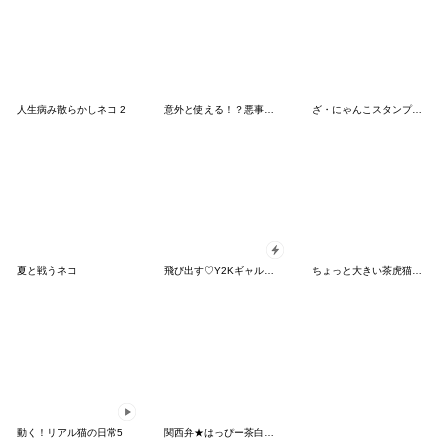
人生病み散らかしネコ 2
意外と使える！？悪事回避用猫スタンプ！！
ざ・にゃんこスタンプ９ダジャレ編
夏と戦うネコ
飛び出す♡Y2Kギャルにゃんこ
ちょっと大きい茶虎猫チャチャ丸
動く！リアル猫の日常5
関西弁★はっぴー茶白猫♪毎日使える言葉