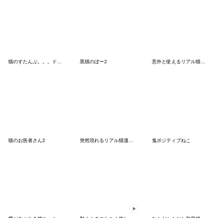
猫のすたんぷ。。。ドアップ関西弁編
黒猫のぼー2
意外と使えるリアル猫の愛憎
猫のお医者さん2
突然現れるリアル猫漫画の一コマ
鬼ポジティブねこ