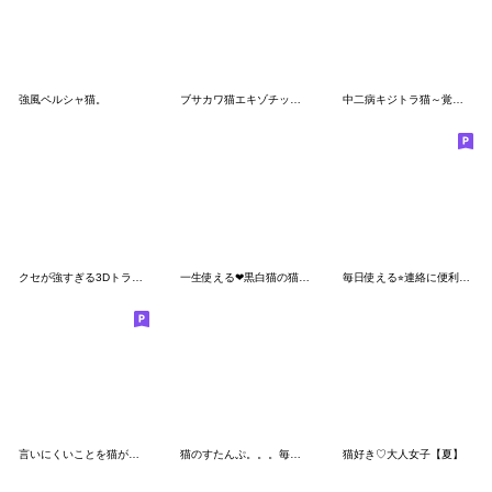
強風ペルシャ猫。
ブサカワ猫エキゾチックの毎日【5】グルメ
中二病キジトラ猫～覚醒～
クセが強すぎる3Dトラ猫【40種】
一生使える❤黒白猫の猫写真♪
毎日使える⭐︎連絡に便利なねこスタンプ
言いにくいことを猫がかわりに言ってくれる
猫のすたんぷ。。。毎日使える夏スタンプ
猫好き♡大人女子【夏】