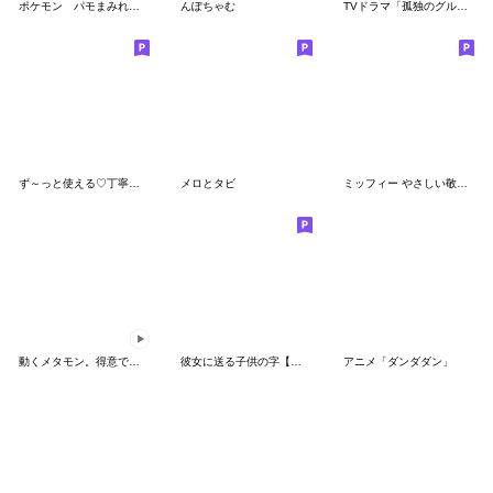
ポケモン パモまみれスタンプ
んぽちゃむ
TVドラマ「孤独のグルメ」
ず～っと使える♡丁寧な敬語お辞儀スタンプ
メロとタビ
ミッフィー やさしい敬語スタンプ
動くメタモン。得意でも苦手でもへんしん！
彼女に送る子供の字【カップル・彼氏】
アニメ「ダンダダン」