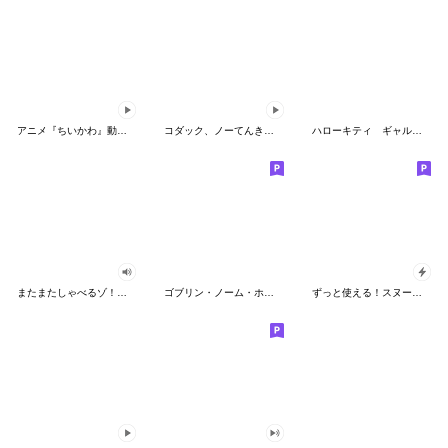
アニメ『ちいかわ』動くLINEスタンプ vol.2
コダック、ノーてんきに悩み中！
ハローキティ ギャルバイブス♡
またまたしゃべるゾ！クレヨンしんちゃん
ゴブリン・ノーム・ホーン
ずっと使える！スヌーピーのグリーティング