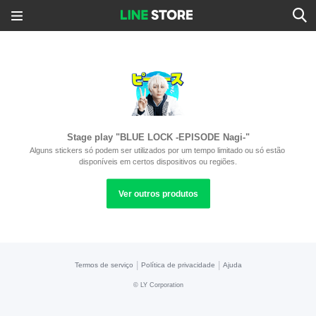
Stage play "BLUE LOCK -EPISODE Nagi-"
Alguns stickers só podem ser utilizados por um tempo limitado ou só estão 
disponíveis em certos dispositivos ou regiões.
Ver outros produtos
|
|
Termos de serviço
Política de privacidade
Ajuda
©
LY Corporation