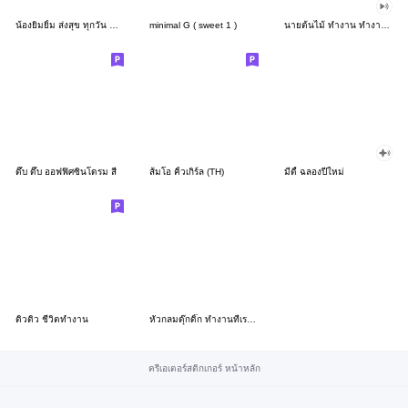
น้องยิมยิ้ม ส่งสุข ทุกวัน CutePastel THA
minimal G ( sweet 1 )
นายต้นไม้ ทำงาน ทำงาน ทำงาน!!!
ดึ๊บ ดึ๊บ ออฟฟิศซินโดรม สี่
ส้มโอ คิ้วเกิร์ล (TH)
มีดี้ ฉลองปีใหม่
ดิวดิว ชีวิตทำงาน
หัวกลมดุ๊กดิ๊ก ทำงานที่เรารัก03
ครีเอเตอร์สติกเกอร์ หน้าหลัก