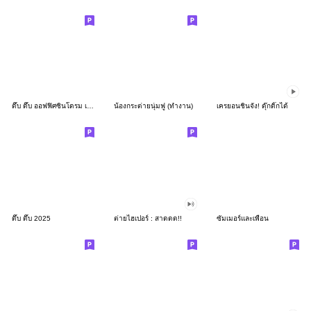
ดึ๊บ ดึ๊บ ออฟฟิศซินโดรม เก้า
น้องกระต่ายนุ่มฟู (ทำงาน)
เครยอนชินจัง! ดุ๊กดิ๊กได้
ดึ๊บ ดึ๊บ 2025
ต่ายไฮเปอร์ : สาดดด!!
ซัมเมอร์และเพื่อน