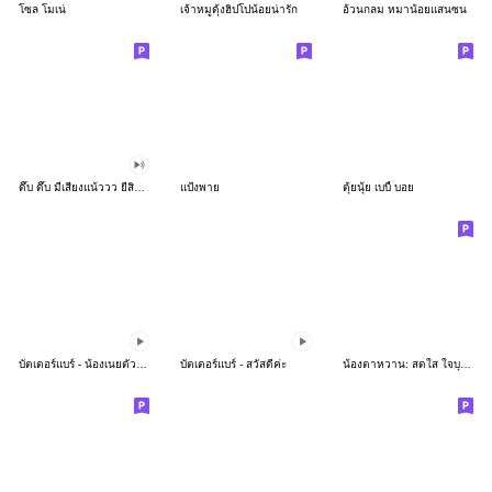
โซล โมเน่
เจ้าหมูดุ้งฮิปโปน้อยน่ารัก
อ้วนกลม หมาน้อยแสนซน
ดึ๊บ ดึ๊บ มีเสียงแน้ววว ยี่สิบห้า
แป้งพาย
ตุ้ยนุ้ย เบบี้ บอย
บัตเตอร์แบร์ - น้องเนยตัวตึง พุงเต่ง
บัตเตอร์แบร์ - สวัสดีค่ะ
น้องตาหวาน: สดใส ใจบุญ (สีพาสเทล)