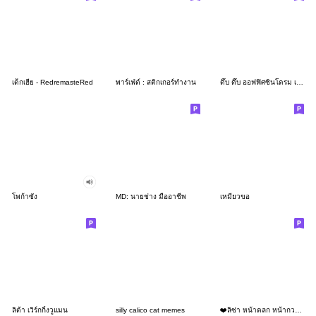
เด็กเฮีย - RedremasteRed
พาร์เฟ่ต์ : สติกเกอร์ทำงาน
ดึ๊บ ดึ๊บ ออฟฟิศซินโดรม เจ็ด
โพก้าซัง
MD: นายช่าง มืออาชีพ
เหมียวขอ
ลิต้า เวิร์กกิ้งวูแมน
silly calico cat memes
❤️ลิซ่า หน้าตลก หน้ากวน!❤️