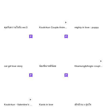
คุยกับหวานใจงับ ver.3
Kouki-kun Couple Animated Sticker 03
mighty in love : puppy
cat girl love story
น้องนีน่าหมีน้อย
Kkamung&Angto couple10(Kkamung ver.)
Kouki-kun - Valentine's day 2023
Kanis in love
เด็กอ้วน x อุ่นใจ