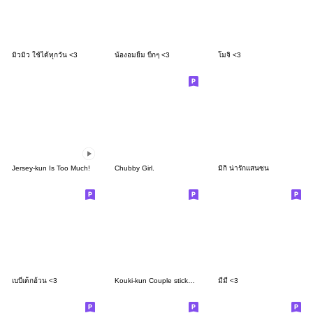
มิวมิว ใช้ได้ทุกวัน <3
น้องอมยิ้ม บิ้กๆ <3
โมจิ <3
Jersey-kun Is Too Much!
Chubby Girl.
มิกิ น่ารักเเสนซน
เบบี๋เด็กอ้วน <3
Kouki-kun Couple stickers 03
มีมี่ <3