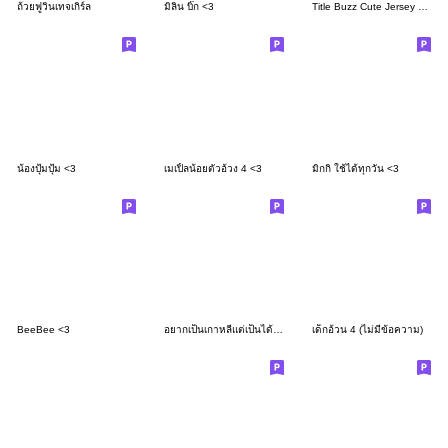
ถ้วยฟูวินเทจเกิร์ล
มิลิน บิ๊ก <3
Title Buzz Cute Jersey Chan
น้องปุ้มปุ้ม <3
เมเปิ้ลน้อยตัวอ้วง 4 <3
มิกกิ ใช้ได้ทุกวัน <3
BeeBee <3
อยากเป็นเกาหลีแต่เป็นได้แค่เกาเหลา :(
เด็กอ้วน 4 (ไม่มีข้อความ)