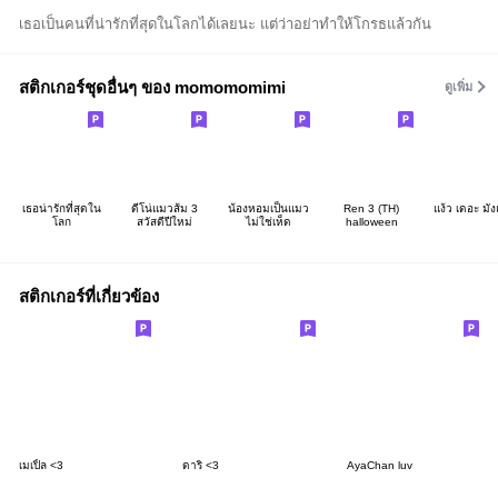
เธอเป็นคนที่น่ารักที่สุดในโลกได้เลยนะ แต่ว่าอย่าทำให้โกรธแล้วกัน
สติกเกอร์ชุดอื่นๆ ของ momomomimi
ดูเพิ่ม
เธอน่ารักที่สุดใน
ดีโน่แมวส้ม 3
น้องหอมเป็นแมว
Ren 3 (TH)
แง้ว เดอะ มั
โลก
สวัสดีปีใหม่
ไม่ใช่เห็ด
halloween
สติกเกอร์ที่เกี่ยวข้อง
เมเปิ้ล <3
ดาริ <3
AyaChan luv