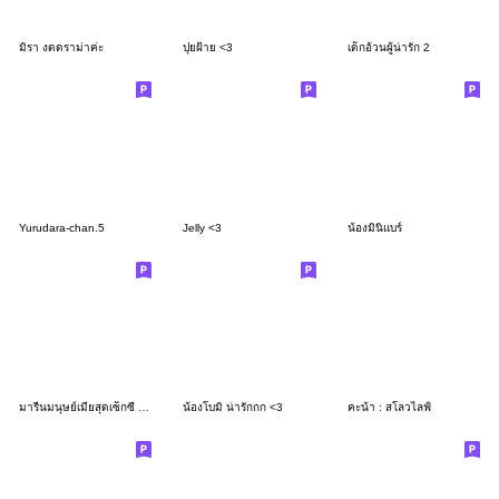
มิรา งดดราม่าค่ะ
ปุยฝ้าย <3
เด็กอ้วนผู้น่ารัก 2
Yurudara-chan.5
Jelly <3
น้องมินิแบร์
มารีนมนุษย์เมียสุดเซ็กซี่ (คำฮิต2 Big)
น้องโบมิ น่ารักกก <3
คะน้า : สโลวไลฟ์