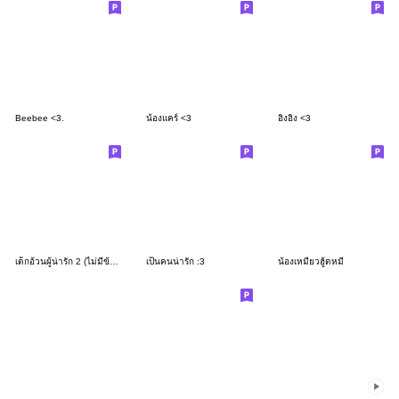
Beebee <3.
น้องแคร์ <3
อิงอิง <3
เด็กอ้วนผู้น่ารัก 2 (ไม่มีข้อความ)
เป็นคนน่ารัก :3
น้องเหมียวฮู้ดหมี