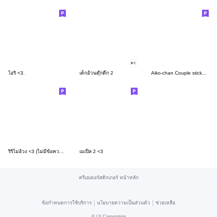
ไอริ <3.
เด็กอ้วนดุ๊กดิ๊ก 2
Aiko-chan Couple stickers 03
ริริไม่อ้วง <3 (ไม่มีข้อความ)
เมเปิ้ล 2 <3
ครีเอเตอร์สติกเกอร์ หน้าหลัก
|
|
ข้อกำหนดการใช้บริการ
นโยบายความเป็นส่วนตัว
ช่วยเหลือ
©
LY Corporation