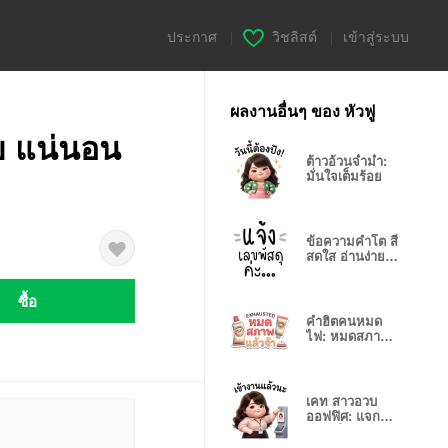
ประกาศ
|
วิชลิสต์
|
เข้าสู่ระบบ
ผลงานอื่นๆ ของ หัวฟู
อย แน่นอน
ต้าวอ้วนจ่ำม่ำ:
มั่นใจเต็มร้อย
ข้อความคำโต สี
สดใส อ่านง่าย
ชัดเจน
ซื้อ
คำฮิตคนหมด
ไฟ: หมดสภาพ
แล้วจ้า
เคท สาวอวบ
ออฟฟิศ: แจกยิ้ม
รับวันใหม่