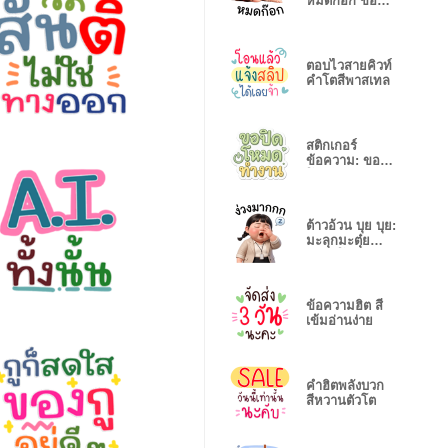
หมดก๊อก ขอ
นอนยาว
ตอบไวสายคิวท์
คำโตสีพาสเทล
สติกเกอร์
ข้อความ: ขอปิด
โหมดทำงาน
ต้าวอ้วน บุย บุย:
มะลุกมะตุ๋ย
ตะลุยโลก
ข้อความฮิต สี
เข้มอ่านง่าย
คำฮิตพลังบวก
สีหวานตัวโต