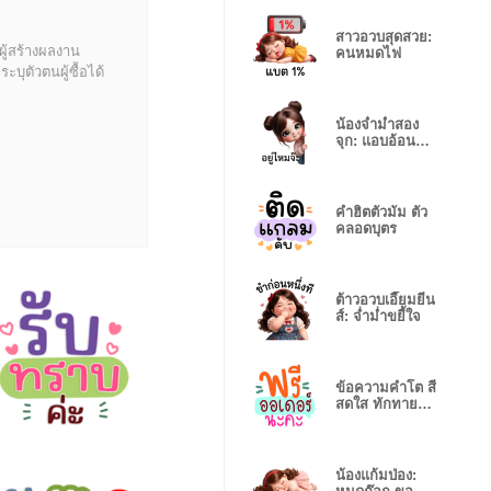
สาวอวบสุดสวย:
ผู้สร้างผลงาน
คนหมดไฟ
บุตัวตนผู้ซื้อได้
น้องจ่ำม่ำสอง
จุก: แอบอ้อนตา
แป๋ว
คำฮิตตัวมัม ตัว
คลอดบุตร
ต้าวอวบเอี๊ยมยีน
ส์: จ่ำม่ำขยี้ใจ
ข้อความคำโต สี
สดใส ทักทายทุก
วัน
น้องแก้มป่อง: