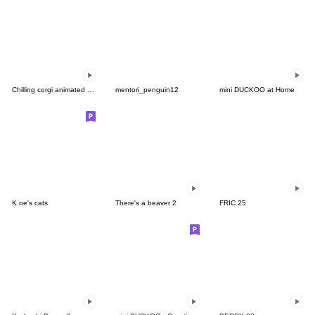
Chilling corgi animated stickers
mentori_penguin12
mini DUCKOO at Home
K.oe's cats
There's a beaver 2
FRIC 25