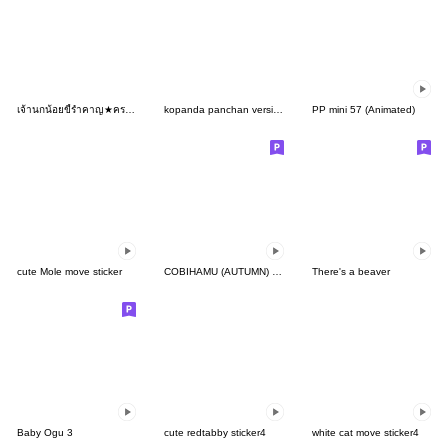
เจ้านกน้อยขี้รำคาญ★ครอบครัวสามารถใช้ได้
kopanda panchan version.1
PP mini 57 (Animated)
cute Mole move sticker
COBIHAMU (AUTUMN) Move part1
There's a beaver
Baby Ogu 3
cute redtabby sticker4
white cat move sticker4