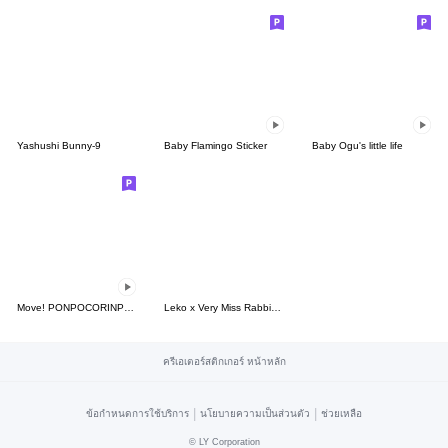
Yashushi Bunny-9
Baby Flamingo Sticker
Baby Ogu's little life
Move! PONPOCORINPON CHAN
Leko x Very Miss Rabbit: Taiwan Style
ครีเอเตอร์สติกเกอร์ หน้าหลัก
|
|
ข้อกำหนดการใช้บริการ
นโยบายความเป็นส่วนตัว
ช่วยเหลือ
©
LY Corporation