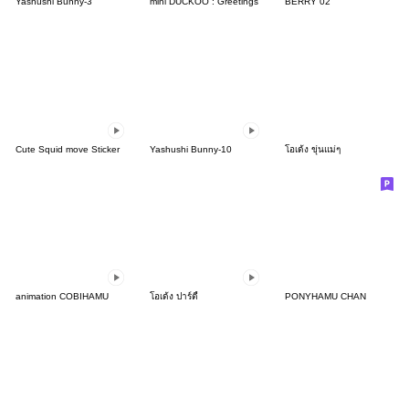
Yashushi Bunny-3
mini DUCKOO : Greetings
BERRY 02
Cute Squid move Sticker
Yashushi Bunny-10
โอเด้ง ขุ่นแม่ๆ
animation COBIHAMU
โอเด้ง ปาร์ตี้
PONYHAMU CHAN