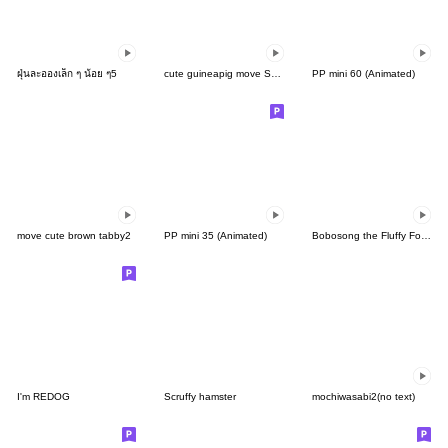
ฝุ่นละอองเล็ก ๆ น้อย ๆ5
cute guineapig move Sticker3
PP mini 60 (Animated)
move cute brown tabby2
PP mini 35 (Animated)
Bobosong the Fluffy Fox 10
I'm REDOG
Scruffy hamster
mochiwasabi2(no text)