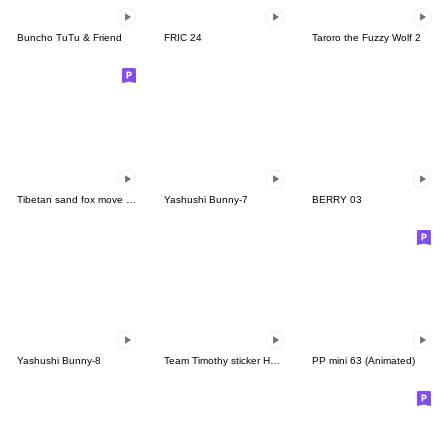
Buncho TuTu & Friend
FRIC 24
Taroro the Fuzzy Wolf 2
Tibetan sand fox move sticker
Yashushi Bunny-7
BERRY 03
Yashushi Bunny-8
Team Timothy sticker HorseYearSP
PP mini 63 (Animated)