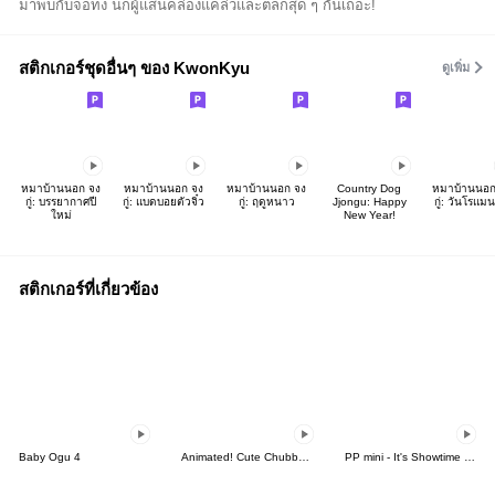
มาพบกับจอทง นกผู้แสนคล่องแคล่วและตลกสุด ๆ กันเถอะ!
สติกเกอร์ชุดอื่นๆ ของ KwonKyu
ดูเพิ่ม
หมาบ้านนอก จง
หมาบ้านนอก จง
หมาบ้านนอก จง
Country Dog
หมาบ้านนอก
กู่: บรรยากาศปี
กู่: แบดบอยตัวจิ๋ว
กู่: ฤดูหนาว
Jjongu: Happy
กู่: วันโรแม
ใหม่
New Year!
สติกเกอร์ที่เกี่ยวข้อง
Baby Ogu 4
Animated! Cute Chubby Frog Summer
PP mini - It's Showtime & Feast!