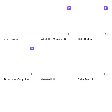
abee rawrrrr
What The Monkey : Rock It!
Cute Duduu
Brown dan Cony: Penuh Kasih
abeeeoiiiioiiii
Baby Tatan 2