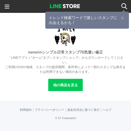
トレンド検索ワードで新しいスタンプに
出会えるかも！
nenerinシンプル日常スタンプ76気遣い修正
「LINEアプリ＞”ホーム”タブ＞スタンプショップ」からダウンロードしてくださ
い。
ご利用のOSや地域、スタンプの提供期間、条件等によって一部のスタンプは表示ま
たは利用できない場合があります。
他の商品を見る
|
|
|
利用規約
プライバシーポリシー
資金決済法に基づく表示
ヘルプ
©
LY Corporation