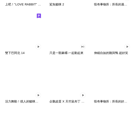
上吧！"LOVE RABBIT" 台灣版
鯊魚貓咪 2
怪奇事物所：所長的過度繁殖
雙下巴阿北 14
只是一顆麻糬-一起動起來
伸縮自如的雞與鴨 超好笑
活力舞動！煩人的貓咪★迷你版 2
企鵝皮蛋 X 天竺鼠布丁 有點厭世
怪奇事物所：所長的好日子要來力