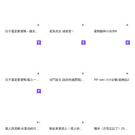
日子還是要過鴨－陽光開朗每一天鴨
鯊魚先生 搞鯊密！
蜜桃貓和小伙伴8
日子還是要過鴨-呱心一下鴨
法鬥皮古-說好的減肥呢(第15彈)
PP mini 小小企鵝-裝飾貼2
鹿人與泥鰍-社畜伯的日常有聲貼圖
動起來更煩人！煩人的貓咪3
幾米《月亮忘記了》25周年 x 晴天P莉