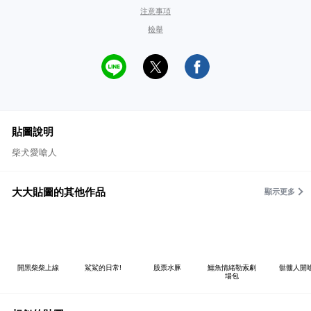
注意事項
檢舉
貼圖說明
柴犬愛嗆人
大大貼圖的其他作品
顯示更多
開黑柴柴上線
鯊鯊的日常!
股票水豚
鱷魚情緒勒索劇
骷髏人開
場包