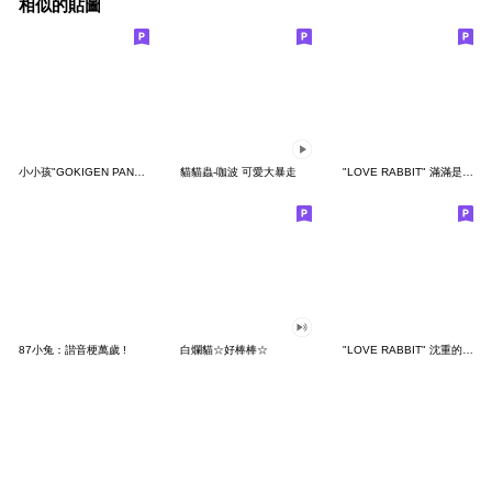
相似的貼圖
小小孩"GOKIGEN PANDA" 台灣版
貓貓蟲-咖波 可愛大暴走
"LOVE RABBIT" 滿滿是愛 台灣版
87小兔：諧音梗萬歲 !
白爛貓☆好棒棒☆
"LOVE RABBIT" 沈重的愛 台灣版