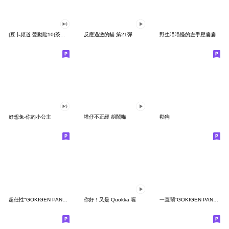
[豆卡頻道-聲動貼10(茶寶丸日常篇)
反應過激的貓 第21彈
野生喵喵怪的左手壓扁扁
好想兔-你的小公主
塔仔不正經 胡鬧啪
勒狗
超任性"GOKIGEN PANDA" 台灣版
你好！又是 Quokka 喔
一直鬧"GOKIGEN PANDA" 台灣版