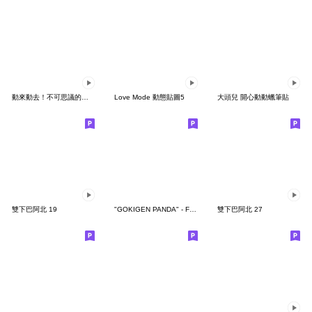
動來動去！不可思議的寶可夢貼圖
Love Mode 動態貼圖5
大頭兒 開心動動蠟筆貼
雙下巴阿北 19
"GOKIGEN PANDA" - Feeling / global
雙下巴阿北 27