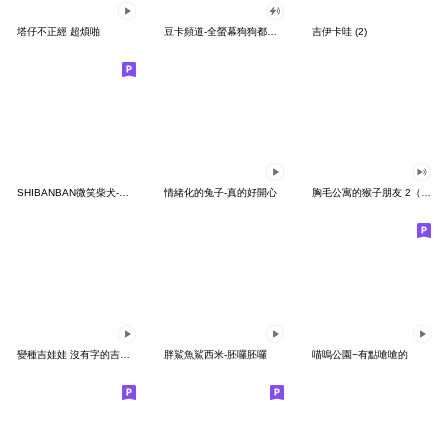
塔仔不正經 超煩啪
豆卡頻道-全螢幕狗狗都沒你上班累
吉伊卡哇 (2)
SHIBANBAN微笑柴犬-廢柴寶寶日常
情緒化的兔子-真的好開心
胸毛公寓的猴子朋友 2（有聲動態）
變種吉娃娃 沒有字的吉娃娃
胖鯊魚鯊西米-胚囉胚囉
喵嗚公園−有點嗆嗆的