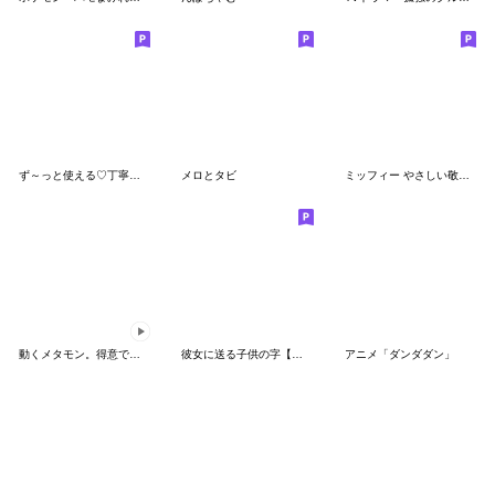
ず～っと使える♡丁寧な敬語お辞儀スタンプ
メロとタビ
ミッフィー やさしい敬語スタンプ
動くメタモン。得意でも苦手でもへんしん！
彼女に送る子供の字【カップル・彼氏】
アニメ「ダンダダン」