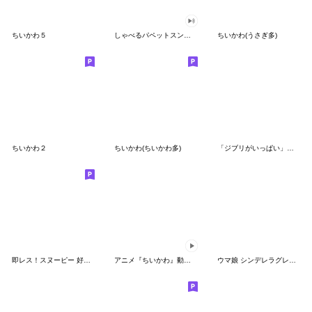
ちいかわ５
しゃべるパペットスンスン（GOOD）
ちいかわ(うさぎ多)
ちいかわ２
ちいかわ(ちいかわ多)
「ジブリがいっぱい」スタンプ
即レス！スヌーピー 好印象な長文スタンプ
アニメ『ちいかわ』動くLINEスタンプ vol.1
ウマ娘 シンデレラグレイ かんたんオグリ