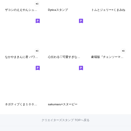
ザコシのええやんシューシュースタンプ
Dyticaスタンプ
トムとジェリー×くまみね
なかやまきんに君 パワー!!スタンプ
心伝わる♡可愛すぎない大人の長文スタンプ
劇場版『チェンソーマン レゼ篇』
ネガティブくま１００％ 憂鬱な一日
sakumaru×スヌーピー
クリエイターズスタンプ TOPへ戻る