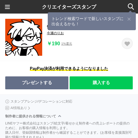
クリエイターズスタンプ
トレンド検索ワードで新しいスタンプに
出会えるかも！
伊達ワル修理師のジャンクなスタンプ
今瀬のりお
￥190
1%還元
PayPay決済が利用できるようになりました
プレゼントする
購入する
スタンプアレンジ/デコレーションに対応
AI情報あり
制作者に提供される情報について
LINEヤフー株式会社はスタンプ/絵文字/着せかえ制作者への売上レポートの提供の
ために、お客様の購入情報を利用します。
購入日付、登録国情報は制作者から確認することができます。(お客様を直接識別可
能な情報は含まれません)