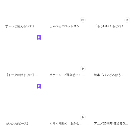
ず～っと使える♡ナチュラルガール
しゃべるパペットスンスン（HAPPY）
「もういい！もどれ！ピカチュウ！」
【トークの始まりに】ゆるカワ♪スヌーピー
ポケモン！×可哀想に！ ムチっとスタンプ
絵本「パンどろぼう」
ちいかわ(ピース)
ぐりぐり動く！おかしなポケモンスタンプ
アニメ25周年!使えるONE PIECEスタンプ