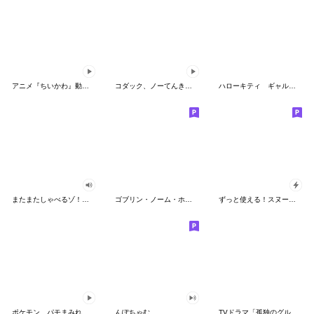
アニメ『ちいかわ』動くLINEスタンプ vol.2
コダック、ノーてんきに悩み中！
ハローキティ ギャルバイブス♡
またまたしゃべるゾ！クレヨンしんちゃん
ゴブリン・ノーム・ホーン
ずっと使える！スヌーピーのグリーティング
ポケモン パモまみれスタンプ
んぽちゃむ
TVドラマ「孤独のグルメ」