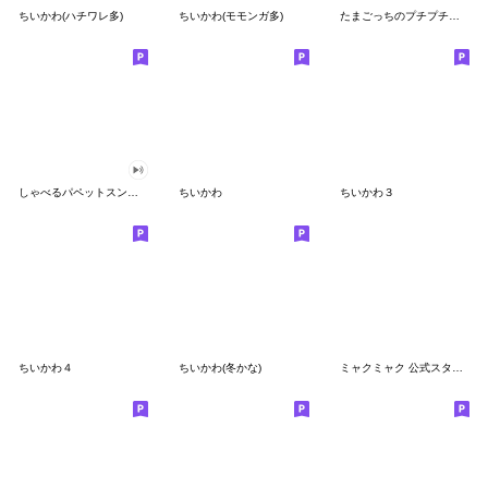
ちいかわ(ハチワレ多)
ちいかわ(モモンガ多)
たまごっちのプチプチおみせっち
しゃべるパペットスンスン
ちいかわ
ちいかわ３
ちいかわ４
ちいかわ(冬かな)
ミャクミャク 公式スタンプ第２弾