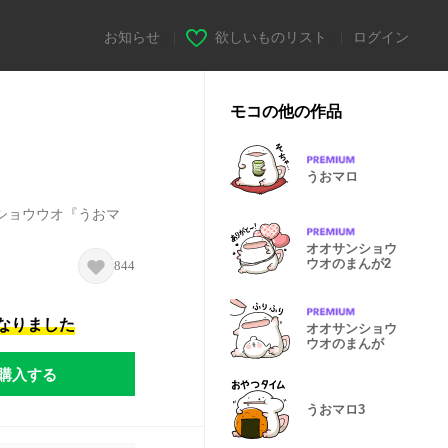
お知らせ
|
欲しいものリスト
|
ログイン
モコの他の作品
うおマロ
ショウウオ『うおマ
オオサンショウ
ウオのまんが2
844
になりました
オオサンショウ
ウオのまんが
購入する
うおマロ3