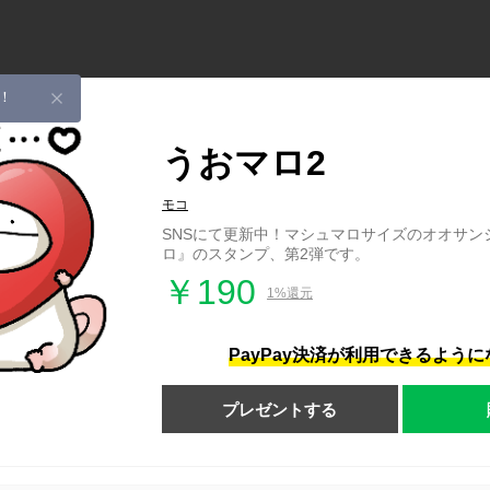
！
うおマロ2
モコ
SNSにて更新中！マシュマロサイズのオオサン
ロ』のスタンプ、第2弾です。
￥190
1%還元
PayPay決済が利用できるよう
プレゼントする