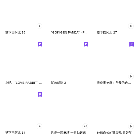
雙下巴阿北 19
"GOKIGEN PANDA" - Feeling / global
雙下巴阿北 27
上吧！"LOVE RABBIT" 台灣版
鯊魚貓咪 2
怪奇事物所：所長的過度繁殖
雙下巴阿北 14
只是一顆麻糬-一起動起來
伸縮自如的雞與鴨 超好笑