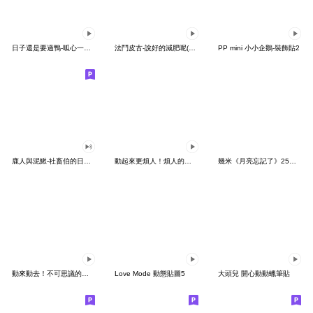
日子還是要過鴨-呱心一下鴨
法鬥皮古-說好的減肥呢(第15彈)
PP mini 小小企鵝-裝飾貼2
鹿人與泥鰍-社畜伯的日常有聲貼圖
動起來更煩人！煩人的貓咪3
幾米《月亮忘記了》25周年 x 晴天P莉
動來動去！不可思議的寶可夢貼圖
Love Mode 動態貼圖5
大頭兒 開心動動蠟筆貼