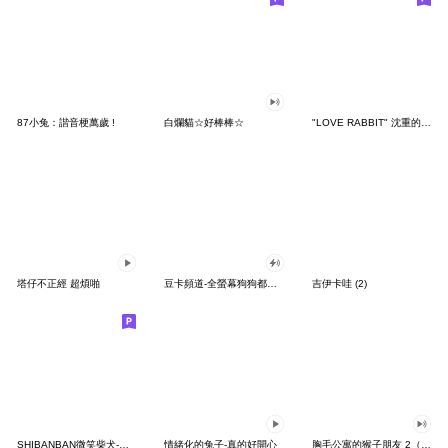
87小兔：諧音梗萬歲 !
白爛貓☆好棒棒☆
"LOVE RABBIT" 沈重的愛 台灣版
塔仔不正經 超煩啪
豆卡頻道-全螢幕狗狗都沒你上班累
吉伊卡哇 (2)
SHIBANBAN微笑柴犬-廢柴寶寶日常
情緒化的兔子-真的好開心
胸毛公寓的猴子朋友 2（有聲動態）