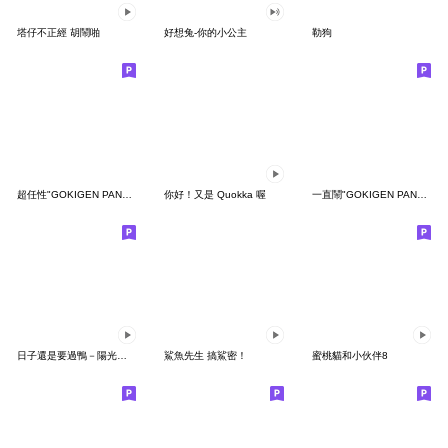
塔仔不正經 胡鬧啪
好想兔-你的小公主
勒狗
超任性"GOKIGEN PANDA" 台灣版
你好！又是 Quokka 喔
一直鬧"GOKIGEN PANDA" 台灣版
日子還是要過鴨－陽光開朗每一天鴨
鯊魚先生 搞鯊密！
蜜桃貓和小伙伴8