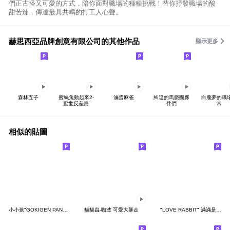
們正古怪又可愛的方式，陪你面對職場的種種挑戰！替你抒發職場的酸
甜苦辣，傳達最具共鳴的打工人心聲。
赫思西亞品牌創意有限公司的其他作品
顯示更多
森林五子
蜜絲兔動起來2-
滷蛋麻雀
糾逗的馬戲團夥
白鹿夢的職
厭世反差篇
伴們
常
相似的貼圖
小小孩"GOKIGEN PANDA" 台灣版
貓貓蟲-咖波 可愛大暴走
"LOVE RABBIT" 滿滿是愛 台灣版