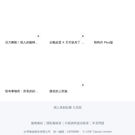
活力舞動！煩人的貓咪★迷你版 2
企鵝皮蛋 X 天竺鼠布丁 有點厭世
勒狗共 Plus版
怪奇事物所：所長的好日子要來力
微笑的上班族
個人原創貼圖 主頁面
|
|
|
服務條款
隱私權政策
行銷資料提供政策
常見問題
台灣連線股份有限公司 統一編號：24556886
© LINE Taiwan Limited