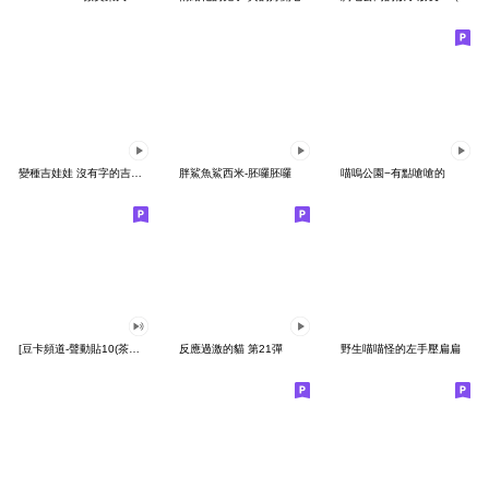
變種吉娃娃 沒有字的吉娃娃
胖鯊魚鯊西米-胚囉胚囉
喵嗚公園−有點嗆嗆的
[豆卡頻道-聲動貼10(茶寶丸日常篇)
反應過激的貓 第21彈
野生喵喵怪的左手壓扁扁